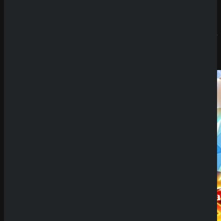
Zahlungs
methoden
Analyse
SpinEmpir
Submit
e Casino
Sicher dir einen 100% Bonus bis 500€ und spiele
Review
Zombears
SpinBetter
Try Our Featured Games
Casino
Review
Neue
Slots im
November
2025 –
Gratis
testen!
Wyns
Casino
Review
Neueste
Kommenta
Alex
zu