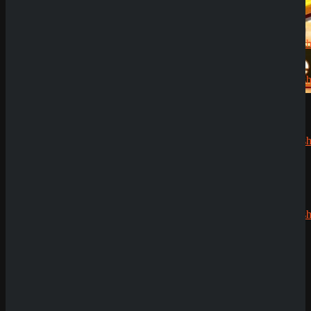
Dazard
rami
zu
CryptoRus
Jens
zu
CryptoRush
200% bis
Demo Spiel
zu 2.500€
Silizi
zu
CryptoRush
200% bis
zu 2.500€
Robert99
zu
CryptoRush
200% bis
zu 2.500€
News
Casino Prestige
Zahlungsmethoden
Analyse