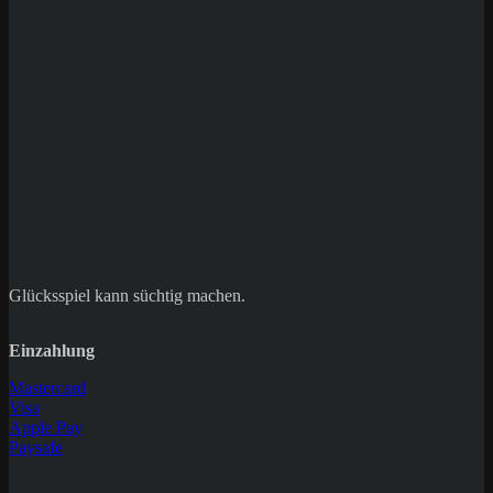
Save my name, email, and website in this
browser for the next time I comment.
Glücksspiel kann süchtig machen.
Einzahlung
Mastercard
Visa
Apple Pay
Paysafe