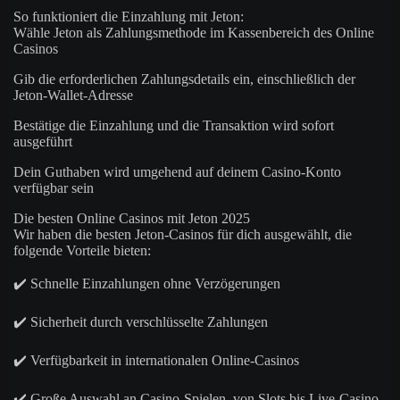
So funktioniert die Einzahlung mit Jeton:
Wähle Jeton als Zahlungsmethode im Kassenbereich des Online
Casinos
Gib die erforderlichen Zahlungsdetails ein, einschließlich der
Jeton-Wallet-Adresse
Bestätige die Einzahlung und die Transaktion wird sofort
ausgeführt
Dein Guthaben wird umgehend auf deinem Casino-Konto
verfügbar sein
Die besten Online Casinos mit Jeton 2025
Wir haben die besten Jeton-Casinos für dich ausgewählt, die
folgende Vorteile bieten:
✔️ Schnelle Einzahlungen ohne Verzögerungen
✔️ Sicherheit durch verschlüsselte Zahlungen
✔️ Verfügbarkeit in internationalen Online-Casinos
✔️ Große Auswahl an Casino-Spielen, von Slots bis Live-Casino