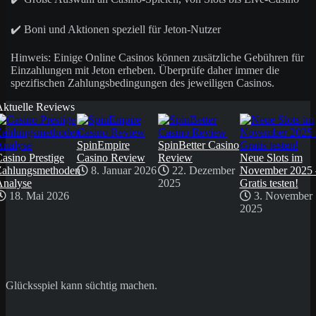
✔️ Boni und Aktionen speziell für Jeton-Nutzer
Hinweis: Einige Online Casinos können zusätzliche Gebühren für
Einzahlungen mit Jeton erheben. Überprüfe daher immer die
spezifischen Zahlungsbedingungen des jeweiligen Casinos.
Aktuelle Reviews
SpinEmpire
SpinBetter Casino
asino Prestige
Casino Review
Review
Neue Slots im
Zahlungsmethoden
8. Januar 2026
22. Dezember
November 2025 
Analyse
2025
Gratis testen!
18. Mai 2026
3. November
2025
Glücksspiel kann süchtig machen.