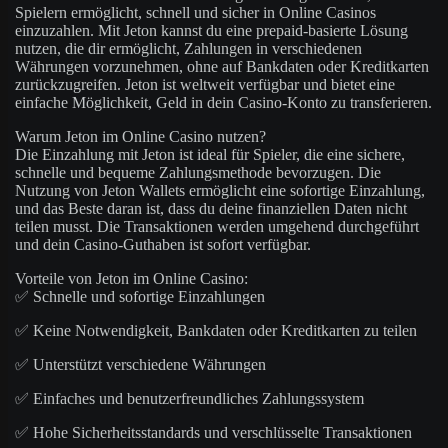
Spielern ermöglicht, schnell und sicher in Online Casinos
einzuzahlen. Mit Jeton kannst du eine prepaid-basierte Lösung
nutzen, die dir ermöglicht, Zahlungen in verschiedenen
Währungen vorzunehmen, ohne auf Bankdaten oder Kreditkarten
zurückzugreifen. Jeton ist weltweit verfügbar und bietet eine
einfache Möglichkeit, Geld in dein Casino-Konto zu transferieren.
Warum Jeton im Online Casino nutzen?
Die Einzahlung mit Jeton ist ideal für Spieler, die eine sichere,
schnelle und bequeme Zahlungsmethode bevorzugen. Die
Nutzung von Jeton Wallets ermöglicht eine sofortige Einzahlung,
und das Beste daran ist, dass du deine finanziellen Daten nicht
teilen musst. Die Transaktionen werden umgehend durchgeführt
und dein Casino-Guthaben ist sofort verfügbar.
Vorteile von Jeton im Online Casino:
✅ Schnelle und sofortige Einzahlungen
✅ Keine Notwendigkeit, Bankdaten oder Kreditkarten zu teilen
✅ Unterstützt verschiedene Währungen
✅ Einfaches und benutzerfreundliches Zahlungssystem
✅ Hohe Sicherheitsstandards und verschlüsselte Transaktionen