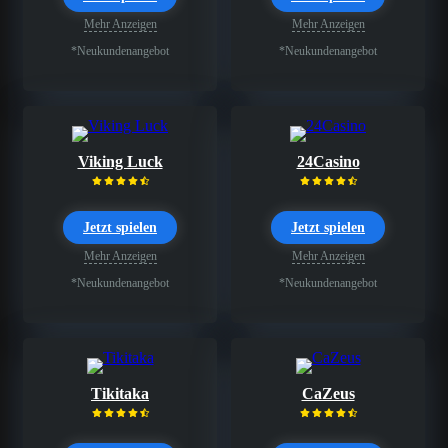
Mehr Anzeigen
Mehr Anzeigen
*Neukundenangebot
*Neukundenangebot
Viking Luck
24Casino
Jetzt spielen
Jetzt spielen
Mehr Anzeigen
Mehr Anzeigen
*Neukundenangebot
*Neukundenangebot
Tikitaka
CaZeus