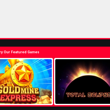
ry Our Featured Games