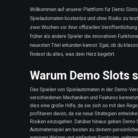
Willkommen auf unserer Plattform für Demo Slots! 
Spielautomaten kostenlos und ohne Risiko zu testen
zwei Wochen vor ihrer offiziellen Veröffentlichun
früher als andere Spieler die innovativen Funkt
neuesten Titel erkunden kannst. Egal, ob du klas
findest du alles, was dein Herz begehrt.
Warum Demo Slots s
Das Spielen von Spielautomaten in der Demo-Versio
verschiedenen Mechaniken und Features kennenzul
dies eine große Hilfe, da sie sich so mit den Reg
profitieren davon, da sie neue Strategien entwick
Risiken einzugehen. Darüber hinaus geben Demo Sl
Automatenspiel am besten zu deinem persönliche
wenigen Walzen und einfachen Symbolen, während 