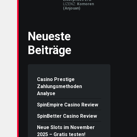
LIZENZ:
Komoren
(Anjouan)
Neueste
Beiträge
Casino Prestige
Zahlungsmethoden
Analyse
SpinEmpire Casino Review
SpinBetter Casino Review
Neue Slots im November
2025 – Gratis testen!