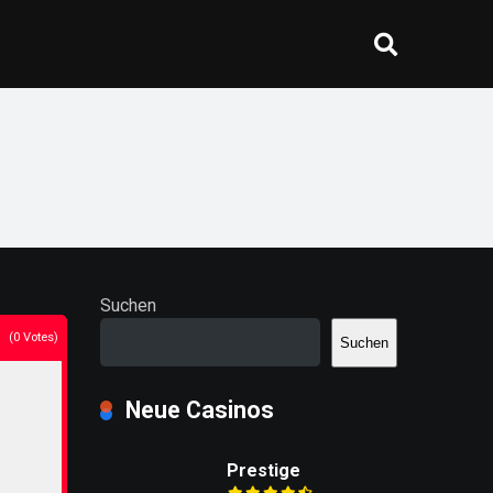
Suchen
(
0
Votes)
Suchen
Neue Casinos
Prestige