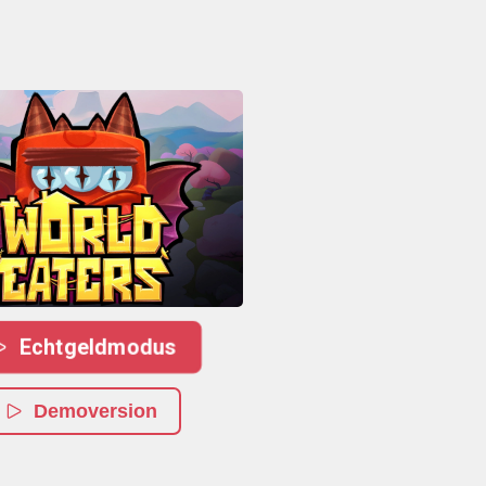
Echtgeldmodus
Demoversion