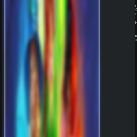
JAHRESUMSATZ:
JAHRES
1.000.000€
1.000.00
BESITZER:
BESITZE
Liernin
Liernin
Enterprises
Enterpri
LTD
LTD
LIZENZ:
LIZENZ:
Komoren
Komore
(Anjouan)
(Anjoua
Neueste
Beiträge
Casino
Prestige
Zahlungs
methoden
Analyse
SpinEmpir
e Casino
Review