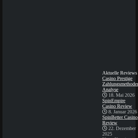
18. Mai 2026
SpinEmpire Casino
Review
8. Januar 2026
SpinBetter Casino
Review
22. Dezember
2025
Neue Slots im
November 2025 –
Demo Spiel
Gratis testen!
3. November
2025
Aktuelle Reviews
Casino Prestige
Zahlungsmethode
Analyse
18. Mai 2026
SpinEmpire
Casino Review
8. Januar 2026
SpinBetter Casino
Review
Demo Spiel
22. Dezember
2025