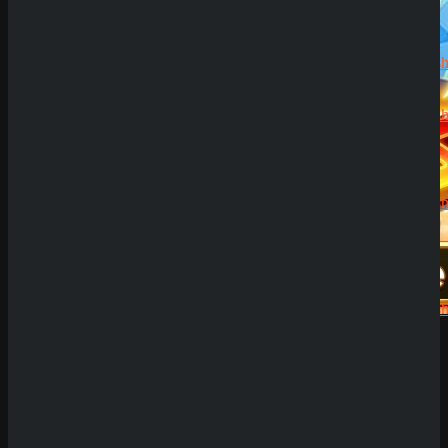
Dazard
rami
zu
CryptoRus
Jens
zu
CryptoRush
200% bis
zu 2.500€
Silizi
zu
CryptoRush
200% bis
zu 2.500€
Robert99
zu
CryptoRush
200% bis
Demo Spiel
zu 2.500€
News
Casino Prestige
Zahlungsmethoden
Analyse