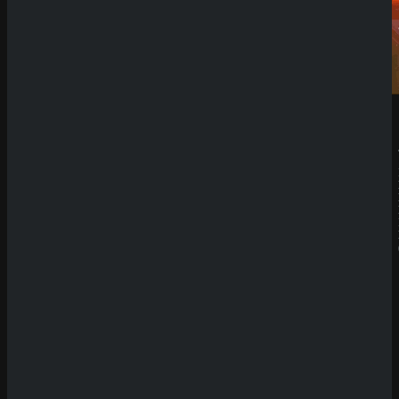
Neueste
Beiträge
Casino
Prestige