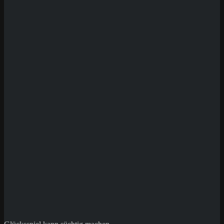
markiert
Save my name, email, and website in this
browser for the next time I comment.