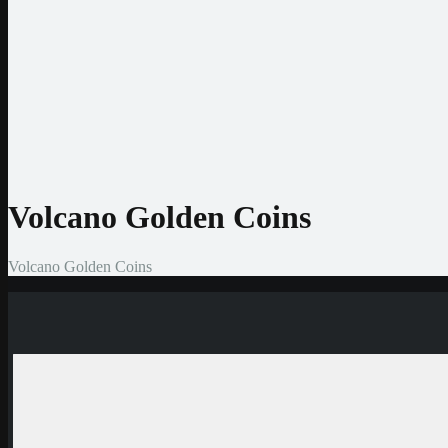
Aus
Volcano Golden Coins
Volcano Golden Coins
Sicher dir einen 100% Bonus 