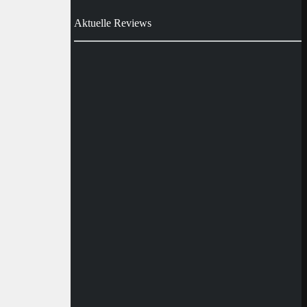
3. November 2025
Aktuelle Reviews