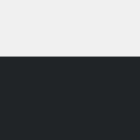
y Our Featured Games