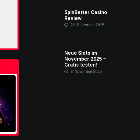
SpinBetter Casino
Review
22. Dezember 2025
Neue Slots im
November 2025 –
Gratis testen!
3. November 2025