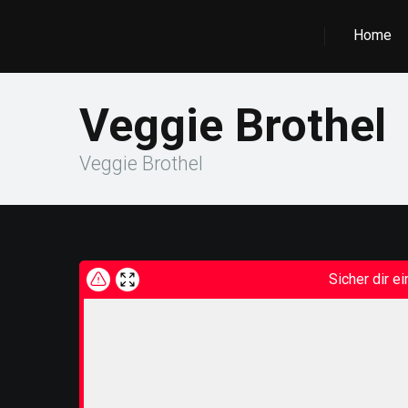
Home
Veggie Brothel
Veggie Brothel
Sicher dir einen 