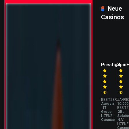
Neue
Casinos
Prestige
Spin
BESITZER:
JAHRE
Aurevia
10.000
IT
BESITZ
Group
GBL
LIZENZ:
Soluti
Curacao
N.V.
LIZENZ
Curac