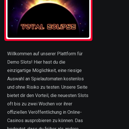
Willkommen auf unserer Plattform für
Demo Slots! Hier hast du die
einzigartige Möglichkeit, eine riesige
Auswahl an Spielautomaten kostenlos
und ohne Risiko zu testen. Unsere Seite
bietet dir den Vorteil, die neuesten Slots
oft bis zu zwei Wochen vor ihrer
offiziellen Veröffentlichung in Online-
Casinos ausprobieren zu können. Das
bedeutet, dass du früher als andere