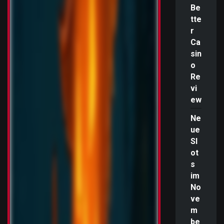
Be
tte
r
Ca
sin
o
Re
vi
ew
Ne
ue
Sl
ot
s
im
No
ve
m
be