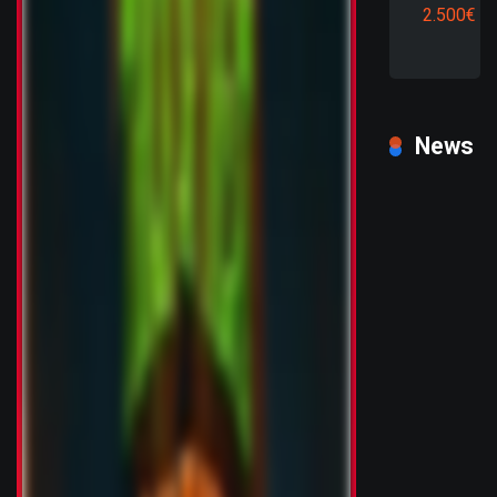
2.500€
News