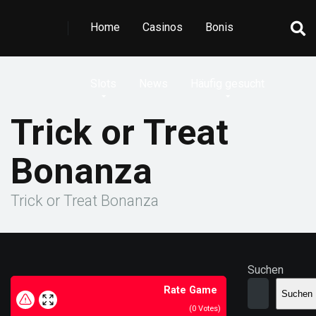
Home
Casinos
Bonis
Slots
News
Häufig gesucht
Trick or Treat
Bonanza
Trick or Treat Bonanza
Suchen
Rate Game
Suchen
(
0
Votes)