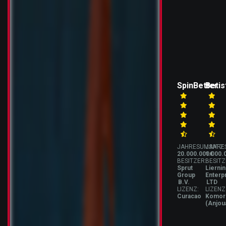
SpinBetter
Betis
JAHRESUMSATZ:
JAHRE
20.000.000€
1.000.
BESITZER:
BESITZ
Sprut
Liernin
Group
Enterp
B.V.
LTD
LIZENZ:
LIZENZ
Curacao
Komor
(Anjou