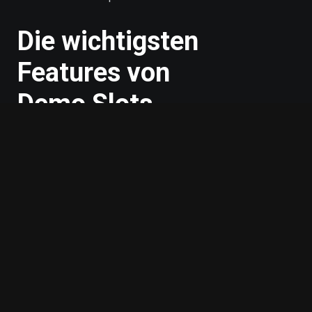
Die wichtigsten
Features von
Demo Slots
Moderne Spielautomaten haben eine
Vielzahl von Funktionen, die das
Spielerlebnis noch spannender machen.
Hier sind einige der wichtigsten
Features, die du in den Demo-Versionen
testen kannst:
Freispiele
Freispiele sind eines der beliebtesten
Features in modernen Slots. In vielen