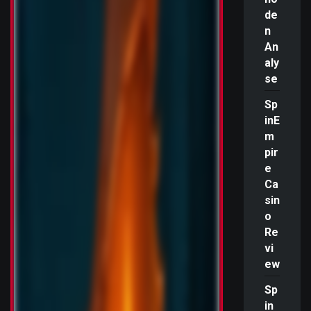
de
n
An
aly
se
Sp
inE
m
pir
e
Ca
sin
o
Re
vi
ew
Sp
in