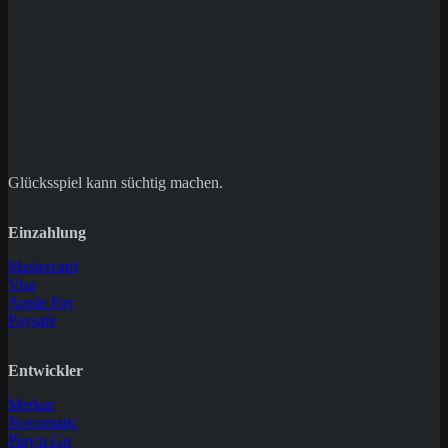
Save my name, email, and website in this
browser for the next time I comment.
Glücksspiel kann süchtig machen.
Einzahlung
Mastercard
Visa
Apple Pay
Paysafe
Entwickler
Merkur
Novomatic
Play'n Go