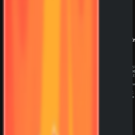
Prestige
SpinE
BESITZER:
JAHRES
Aurevia
10.000.0
IT
BESITZE
Group
GBL
LIZENZ:
Solution
Curacao
N.V.
LIZENZ:
Curacao