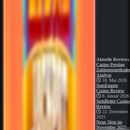
Review
8. Januar 2026
SpinBetter Casino
Review
22. Dezember
2025
Neue Slots im
November 2025 –
Gratis testen!
3. November
2025
Aktuelle Reviews
Casino Prestige
Zahlungsmethode
Analyse
18. Mai 2026
SpinEmpire
Casino Review
8. Januar 2026
SpinBetter Casino
Review
22. Dezember
2025
Neue Slots im
November 2025 –