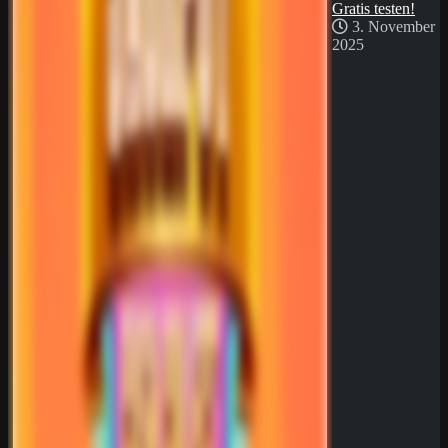
Gratis testen!
3. November
2025