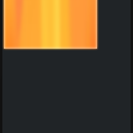
Sicher dir einen 100% Bonus bis 500€ und s
Try Our Featured Games