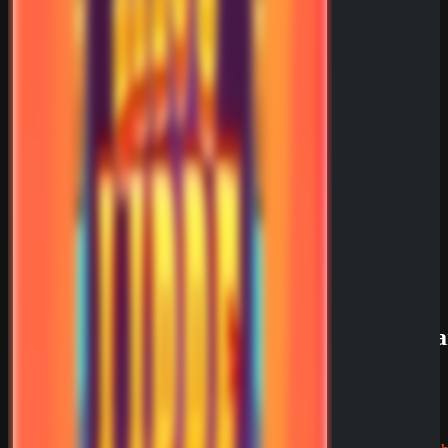
e Casino
Review
SpinBetter
Casino
Review
Neue
Slots im
November
2025 –
Gratis
testen!
Wyns
Casino
Review
Neueste
Kommenta
Alex
zu
Dazard
rami
zu