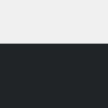
y Our Featured Games