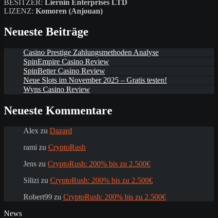
BESITZER:
Liernin Enterprises LTD
LIZENZ:
Komoren (Anjouan)
Neueste Beiträge
Casino Prestige Zahlungsmethoden Analyse
SpinEmpire Casino Review
SpinBetter Casino Review
Neue Slots im November 2025 – Gratis testen!
Wyns Casino Review
Neueste Kommentare
Alex
zu
Dazard
rami
zu
CryptoRush
Jens
zu
CryptoRush: 200% bis zu 2.500€
Silizi
zu
CryptoRush: 200% bis zu 2.500€
Robert99
zu
CryptoRush: 200% bis zu 2.500€
News