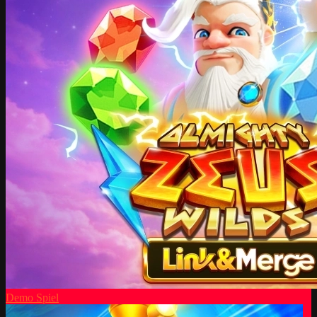
Demo Spiel