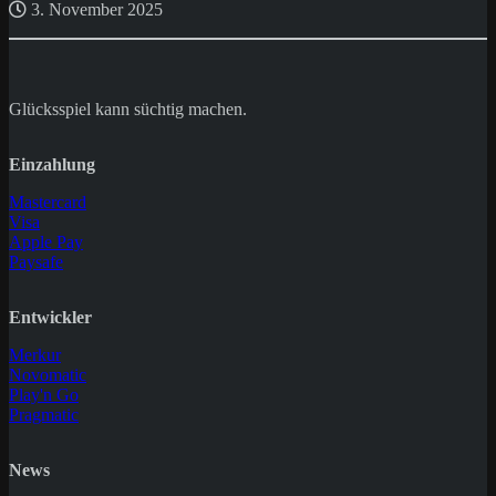
3. November 2025
Glücksspiel kann süchtig machen.
Einzahlung
Mastercard
Visa
Apple Pay
Paysafe
Entwickler
Merkur
Novomatic
Play'n Go
Pragmatic
News