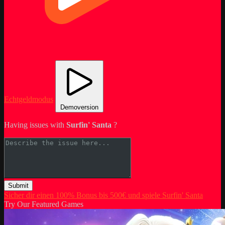
Echtgeldmodus
Demoversion
Having issues with
Surfin' Santa
?
Submit
Sicher dir einen 100% Bonus bis 500€ und spiele Surfin' Santa
Try Our Featured Games