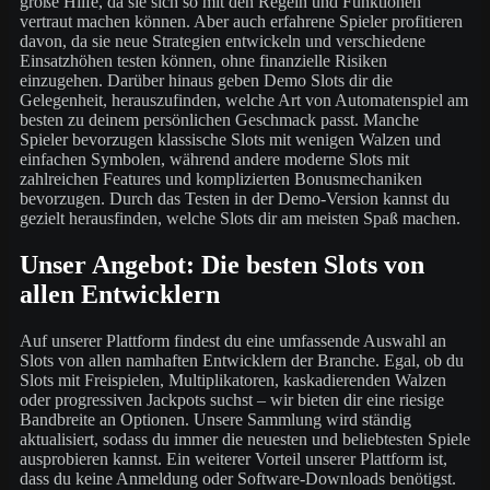
große Hilfe, da sie sich so mit den Regeln und Funktionen
vertraut machen können. Aber auch erfahrene Spieler profitieren
davon, da sie neue Strategien entwickeln und verschiedene
Einsatzhöhen testen können, ohne finanzielle Risiken
einzugehen. Darüber hinaus geben Demo Slots dir die
Gelegenheit, herauszufinden, welche Art von Automatenspiel am
besten zu deinem persönlichen Geschmack passt. Manche
Spieler bevorzugen klassische Slots mit wenigen Walzen und
einfachen Symbolen, während andere moderne Slots mit
zahlreichen Features und komplizierten Bonusmechaniken
bevorzugen. Durch das Testen in der Demo-Version kannst du
gezielt herausfinden, welche Slots dir am meisten Spaß machen.
Unser Angebot: Die besten Slots von
allen Entwicklern
Auf unserer Plattform findest du eine umfassende Auswahl an
Slots von allen namhaften Entwicklern der Branche. Egal, ob du
Slots mit Freispielen, Multiplikatoren, kaskadierenden Walzen
oder progressiven Jackpots suchst – wir bieten dir eine riesige
Bandbreite an Optionen. Unsere Sammlung wird ständig
aktualisiert, sodass du immer die neuesten und beliebtesten Spiele
ausprobieren kannst. Ein weiterer Vorteil unserer Plattform ist,
dass du keine Anmeldung oder Software-Downloads benötigst.