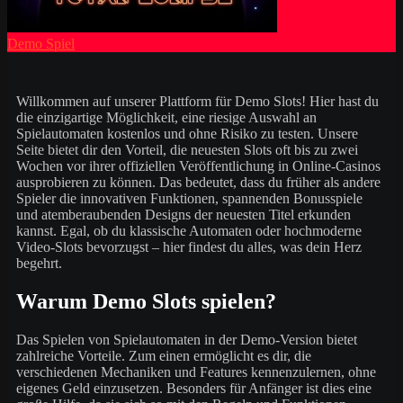
Demo Spiel
Willkommen auf unserer Plattform für Demo Slots! Hier hast du
die einzigartige Möglichkeit, eine riesige Auswahl an
Spielautomaten kostenlos und ohne Risiko zu testen. Unsere
Seite bietet dir den Vorteil, die neuesten Slots oft bis zu zwei
Wochen vor ihrer offiziellen Veröffentlichung in Online-Casinos
ausprobieren zu können. Das bedeutet, dass du früher als andere
Spieler die innovativen Funktionen, spannenden Bonusspiele
und atemberaubenden Designs der neuesten Titel erkunden
kannst. Egal, ob du klassische Automaten oder hochmoderne
Video-Slots bevorzugst – hier findest du alles, was dein Herz
begehrt.
Warum Demo Slots spielen?
Das Spielen von Spielautomaten in der Demo-Version bietet
zahlreiche Vorteile. Zum einen ermöglicht es dir, die
verschiedenen Mechaniken und Features kennenzulernen, ohne
eigenes Geld einzusetzen. Besonders für Anfänger ist dies eine