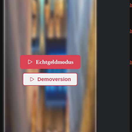
CryptoRush
200% bis
zu 2.500€
Silizi
zu
CryptoRush
200% bis
zu 2.500€
Robert99
zu
Echtgeldmodus
CryptoRush
200% bis
zu 2.500€
Demoversion
News
Casino Prestige
Zahlungsmethoden
Analyse
18. Mai 2026
SpinEmpire Casino
Review
8. Januar 2026