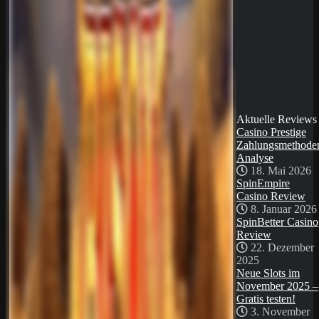
SpinBetter Casino
Review
22. Dezember
2025
Neue Slots im
November 2025 –
Gratis testen!
3. November
2025
Aktuelle Reviews
Casino Prestige
Zahlungsmethode
Analyse
18. Mai 2026
SpinEmpire
Casino Review
8. Januar 2026
SpinBetter Casino
Review
22. Dezember
2025
Neue Slots im
November 2025 –
Gratis testen!
3. November