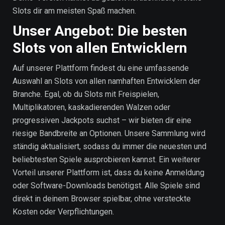
Slots dir am meisten Spaß machen.
Unser Angebot: Die besten
Slots von allen Entwicklern
Auf unserer Plattform findest du eine umfassende
Auswahl an Slots von allen namhaften Entwicklern der
Branche. Egal, ob du Slots mit Freispielen,
Multiplikatoren, kaskadierenden Walzen oder
progressiven Jackpots suchst – wir bieten dir eine
riesige Bandbreite an Optionen. Unsere Sammlung wird
ständig aktualisiert, sodass du immer die neuesten und
beliebtesten Spiele ausprobieren kannst. Ein weiterer
Vorteil unserer Plattform ist, dass du keine Anmeldung
oder Software-Downloads benötigst. Alle Spiele sind
direkt in deinem Browser spielbar, ohne versteckte
Kosten oder Verpflichtungen.