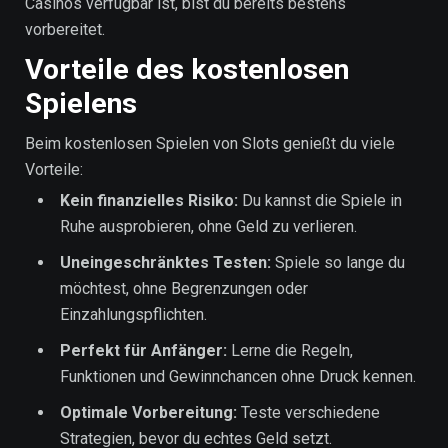
Casinos verfügbar ist, bist du bereits bestens
vorbereitet.
Vorteile des kostenlosen
Spielens
Beim kostenlosen Spielen von Slots genießt du viele
Vorteile:
Kein finanzielles Risiko:
Du kannst die Spiele in
Ruhe ausprobieren, ohne Geld zu verlieren.
Uneingeschränktes Testen:
Spiele so lange du
möchtest, ohne Begrenzungen oder
Einzahlungspflichten.
Perfekt für Anfänger:
Lerne die Regeln,
Funktionen und Gewinnchancen ohne Druck kennen.
Optimale Vorbereitung:
Teste verschiedene
Strategien, bevor du echtes Geld setzt.