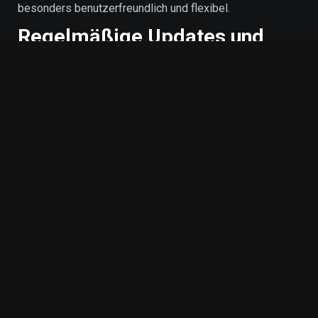
besonders benutzerfreundlich und flexibel.
Regelmäßige Updates und
neue Spiele
Unsere Sammlung an Demo Slots wird ständig
aktualisiert, sodass du immer die neuesten und
beliebtesten Titel spielen kannst. Wir halten dich zudem
über kommende Neuerscheinungen auf dem Laufenden,
sodass du immer bestens informiert bist.
Fazit: Spielspaß ohne Risiko
Unsere Plattform bietet dir die perfekte Möglichkeit,
Spielautomaten in der Demo-Version auszuprobieren
und dabei neue Lieblingsspiele zu entdecken. Ohne
Risiko, ohne Anmeldung und ohne versteckte Kosten
kannst du alle Funktionen der neuesten Slots testen und
dich optimal auf echtes Spielvergnügen vorbereiten.