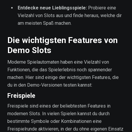
Entdecke neue Lieblingsspiele:
Probiere eine
Vielzahl von Slots aus und finde heraus, welche dir
am meisten Spaß machen.
Die wichtigsten Features von
Demo Slots
Moderne Spielautomaten haben eine Vielzahl von
Funktionen, die das Spielerlebnis noch spannender
machen. Hier sind einige der wichtigsten Features, die
du in den Demo-Versionen testen kannst:
Freispiele
Freispiele sind eines der beliebtesten Features in
modernen Slots. In vielen Spielen kannst du durch
bestimmte Symbole oder Kombinationen eine
Freispielrunde aktivieren, in der du ohne eigenen Einsatz