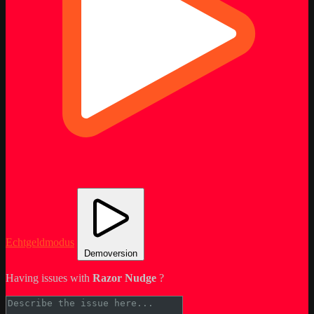
Echtgeldmodus
Demoversion
Having issues with
Razor Nudge
?