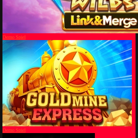
Demo Spiel
Demo Spiel