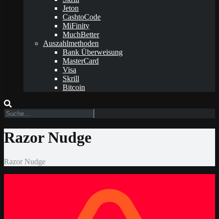
Jeton
CashtoCode
MiFinity
MuchBetter
Auszahlmethoden
Bank Überweisung
MasterCard
Visa
Skrill
Bitcoin
Razor Nudge
Razor Nudge