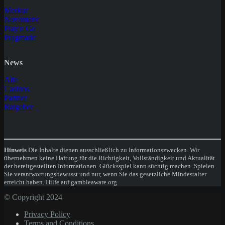
Merkur
Novomatic
Play'n Go
Pragmatic
News
Alle
Casinos
Partner
Ratgeber
Hinweis
Die Inhalte dienen ausschließlich zu Informationszwecken. Wir
übernehmen keine Haftung für die Richtigkeit, Vollständigkeit und Aktualität
der bereitgestellten Informationen. Glücksspiel kann süchtig machen. Spielen
Sie verantwortungsbewusst und nur, wenn Sie das gesetzliche Mindestalter
erreicht haben. Hilfe auf gambleaware.org
© Copyright 2024
Privacy Policy
Terms and Conditions