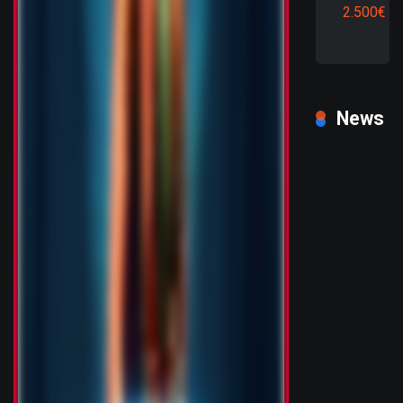
2.500€
News