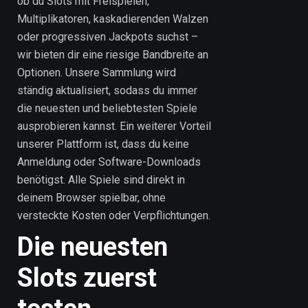
ob du Slots mit Freispielen,
Multiplikatoren, kaskadierenden Walzen
oder progressiven Jackpots suchst –
wir bieten dir eine riesige Bandbreite an
Optionen. Unsere Sammlung wird
ständig aktualisiert, sodass du immer
die neuesten und beliebtesten Spiele
ausprobieren kannst. Ein weiterer Vorteil
unserer Plattform ist, dass du keine
Anmeldung oder Software-Downloads
benötigst. Alle Spiele sind direkt in
deinem Browser spielbar, ohne
versteckte Kosten oder Verpflichtungen.
Die neuesten
Slots zuerst