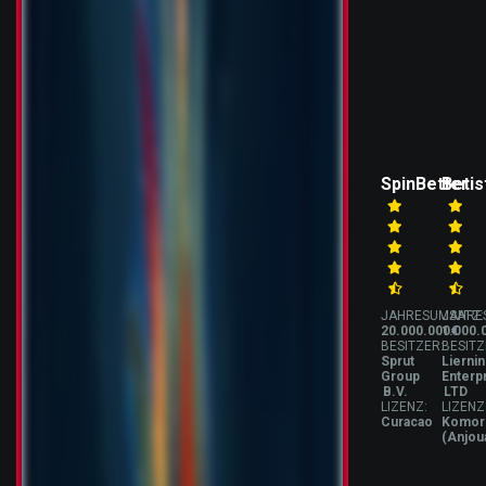
SpinBetter
Betis
JAHRESUMSATZ:
JAHRE
20.000.000€
1.000.
BESITZER:
BESITZ
Sprut
Liernin
Group
Enterp
B.V.
LTD
LIZENZ:
LIZENZ
Curacao
Komor
(Anjou