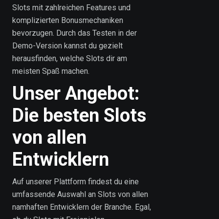
Slots mit zahlreichen Features und
komplizierten Bonusmechaniken
bevorzugen. Durch das Testen in der
Demo-Version kannst du gezielt
herausfinden, welche Slots dir am
meisten Spaß machen.
Unser Angebot:
Die besten Slots
von allen
Entwicklern
Auf unserer Plattform findest du eine
umfassende Auswahl an Slots von allen
namhaften Entwicklern der Branche. Egal,