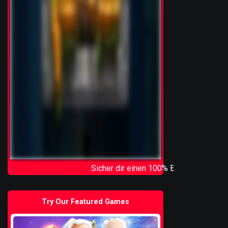
Sicher dir einen 100% Bonus bis 500€ und spiele 
Try Our Featured Games