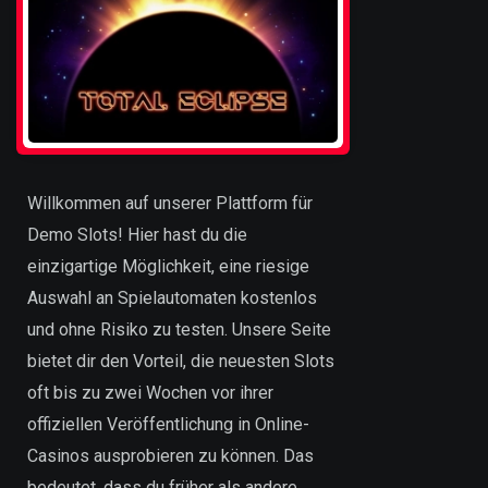
Willkommen auf unserer Plattform für
Demo Slots! Hier hast du die
einzigartige Möglichkeit, eine riesige
Auswahl an Spielautomaten kostenlos
und ohne Risiko zu testen. Unsere Seite
bietet dir den Vorteil, die neuesten Slots
oft bis zu zwei Wochen vor ihrer
offiziellen Veröffentlichung in Online-
Casinos ausprobieren zu können. Das
bedeutet, dass du früher als andere