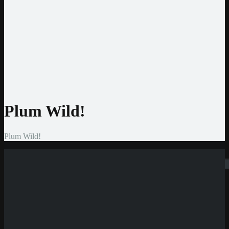
Jeton
CashtoCode
MiFinity
MuchBetter
Auszahlmethoden
Bank Überweisung
MasterCard
Visa
Skrill
Bitcoin
Plum Wild!
Plum Wild!
Suchen
Neue Casinos