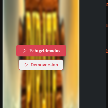
CryptoRush
200% bis
zu 2.500€
Silizi
zu
CryptoRush
200% bis
zu 2.500€
Robert99
zu
Echtgeldmodus
CryptoRush
200% bis
zu 2.500€
Demoversion
News
Casino Prestige
Zahlungsmethoden
Analyse
18. Mai 2026
SpinEmpire Casino
Review
8. Januar 2026