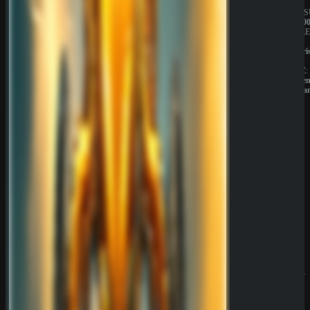
JAHRESUMSATZ:
JAHRES
1.000.000€
1.000.00
BESITZER:
BESITZE
Liernin
Liernin
Enterprises
Enterpri
LTD
LTD
LIZENZ:
LIZENZ:
Komoren
Komore
(Anjouan)
(Anjoua
Neueste
Beiträge
Casino
Prestige
Zahlungs
methoden
Analyse
SpinEmpir
e Casino
Review