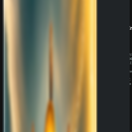
Prestige
SpinE
BESITZER:
JAHRES
Aurevia
10.000.0
IT
BESITZE
Group
GBL
LIZENZ:
Solution
Curacao
N.V.
LIZENZ:
Curacao