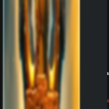
SpinBetter
Casino
Review
Neue
Slots im
November
2025 –
Gratis
testen!
Wyns
Casino
Review
Neueste
Kommenta
Alex
zu
Dazard
rami
zu
CryptoRus
Jens
zu