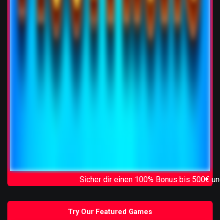
Sicher dir einen 100% Bonus bis 500€ und spiele Pig
Try Our Featured Games