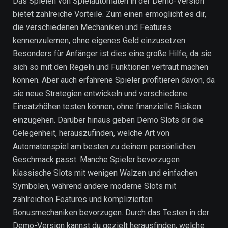
Das Spielen von Spielautomaten in der Demo-Version
bietet zahlreiche Vorteile. Zum einen ermöglicht es dir,
die verschiedenen Mechaniken und Features
kennenzulernen, ohne eigenes Geld einzusetzen.
Besonders für Anfänger ist dies eine große Hilfe, da sie
sich so mit den Regeln und Funktionen vertraut machen
können. Aber auch erfahrene Spieler profitieren davon, da
sie neue Strategien entwickeln und verschiedene
Einsatzhöhen testen können, ohne finanzielle Risiken
einzugehen. Darüber hinaus geben Demo Slots dir die
Gelegenheit, herauszufinden, welche Art von
Automatenspiel am besten zu deinem persönlichen
Geschmack passt. Manche Spieler bevorzugen
klassische Slots mit wenigen Walzen und einfachen
Symbolen, während andere moderne Slots mit
zahlreichen Features und komplizierten
Bonusmechaniken bevorzugen. Durch das Testen in der
Demo-Version kannst du gezielt herausfinden, welche