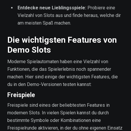
Entdecke neue Lieblingsspiele:
Probiere eine
Vielzahl von Slots aus und finde heraus, welche dir
am meisten Spaß machen.
Die wichtigsten Features von
Demo Slots
Moderne Spielautomaten haben eine Vielzahl von
Funktionen, die das Spielerlebnis noch spannender
machen. Hier sind einige der wichtigsten Features, die
du in den Demo-Versionen testen kannst:
Freispiele
Freispiele sind eines der beliebtesten Features in
modernen Slots. In vielen Spielen kannst du durch
bestimmte Symbole oder Kombinationen eine
Freispielrunde aktivieren, in der du ohne eigenen Einsatz