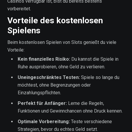
Casinos verfügbar ist, bist du bereits bestens
vorbereitet.
Vorteile des kostenlosen
Spielens
Beim kostenlosen Spielen von Slots genießt du viele
Vorteile:
Kein finanzielles Risiko:
Du kannst die Spiele in
Ruhe ausprobieren, ohne Geld zu verlieren.
Uneingeschränktes Testen:
Spiele so lange du
möchtest, ohne Begrenzungen oder
Einzahlungspflichten.
Perfekt für Anfänger:
Lerne die Regeln,
Funktionen und Gewinnchancen ohne Druck kennen.
Optimale Vorbereitung:
Teste verschiedene
Strategien, bevor du echtes Geld setzt.