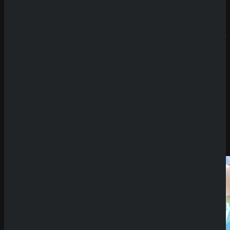
Zahlungs
methoden
Analyse
Echtgeldmodus
SpinEmpir
Demoversion
e Casino
Review
Having issues with
Pharaoh Fortune
?
SpinBetter
Casino
Review
Neue
Slots im
November
2025 –
Submit
Gratis
Sicher dir einen 100% Bonus bis 500€ und spiele
testen!
Pharaoh Fortune
Wyns
Try Our Featured Games
Casino
Review
Neueste
Kommenta
Alex
zu