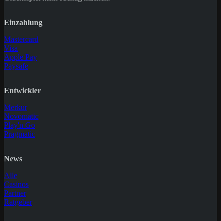
Einzahlung
Mastercard
Visa
Apple Pay
Paysafe
Entwickler
Merkur
Novomatic
Play'n Go
Pragmatic
News
Alle
Casinos
Partner
Ratgeber