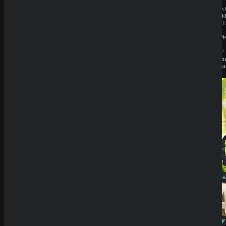
JAHRESUMSATZ:
JAHRES
1.000.000€
1.000.00
BESITZER:
BESITZE
Liernin
Liernin
Enterprises
Enterpri
LTD
LTD
LIZENZ:
LIZENZ:
Komoren
Komore
(Anjouan)
(Anjoua
Neueste
Beiträge
Casino
Prestige
Zahlungs
methoden
Analyse
SpinEmpir
e Casino
Review