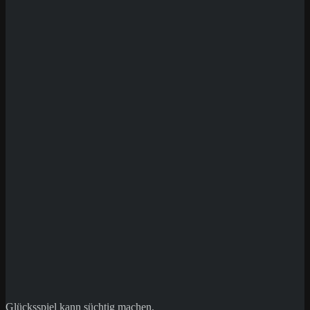
Save my name, email, and website in this
browser for the next time I comment.
Glücksspiel kann süchtig machen.