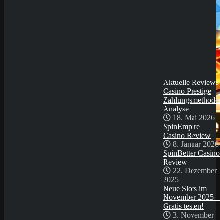
SpinBetter Casino
Review
22. Dezember
2025
Neue Slots im
November 2025 –
Gratis testen!
3. November
2025
Aktuelle Reviews
Casino Prestige
Zahlungsmethode
Analyse
18. Mai 2026
SpinEmpire
Casino Review
8. Januar 2026
Demo Spiel
SpinBetter Casino
Review
22. Dezember
2025
Neue Slots im
November 2025 –
Gratis testen!
3. November