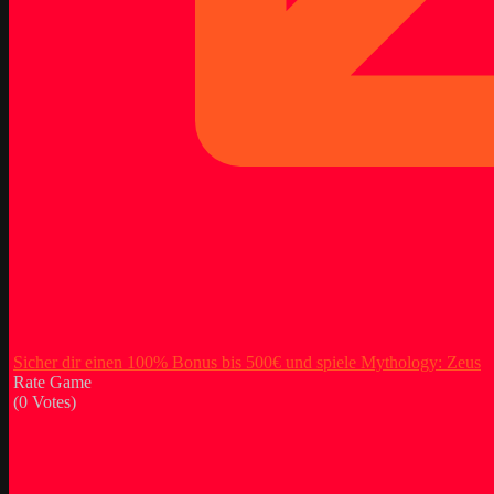
Sicher dir einen 100% Bonus bis 500€ und spiele Mythology: Zeus
Rate Game
(
0
Votes)