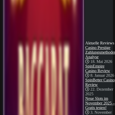
SpinBetter Casino
Review
22. Dezember
2025
Neue Slots im
November 2025 –
Gratis testen!
3. November
2025
Aktuelle Reviews
Casino Prestige
Zahlungsmethode
Analyse
18. Mai 2026
SpinEmpire
Casino Review
8. Januar 2026
SpinBetter Casino
Review
22. Dezember
2025
Neue Slots im
November 2025 –
Gratis testen!
3. November