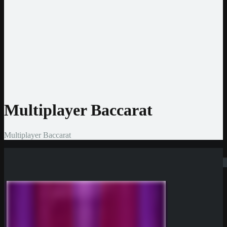
Jeton
CashtoCode
MiFinity
MuchBetter
Auszahlmethoden
Bank Überweisung
MasterCard
Visa
Skrill
Bitcoin
Multiplayer Baccarat
Multiplayer Baccarat
Suchen
Rate Game
(
0
Votes)
Neue Casinos