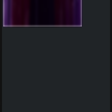
Sicher dir einen 100% Bonus bis 500€ und spiel
Try Our Featured Games