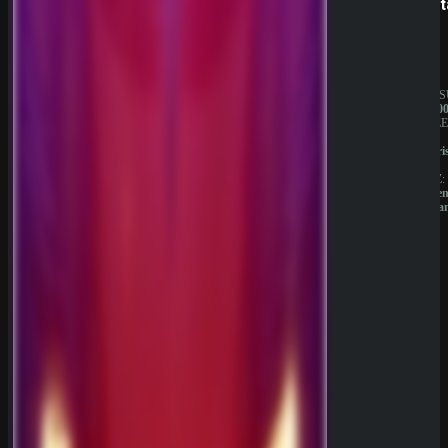
SpinBetter
Betist
JAHRESUMSATZ:
JAHRES
20.000.000€
1.000.00
BESITZER:
BESITZE
Sprut
Liernin
Group
Enterpri
B.V.
LTD
LIZENZ:
LIZENZ:
Curacao
Komore
(Anjoua
QuickWin
Wyns