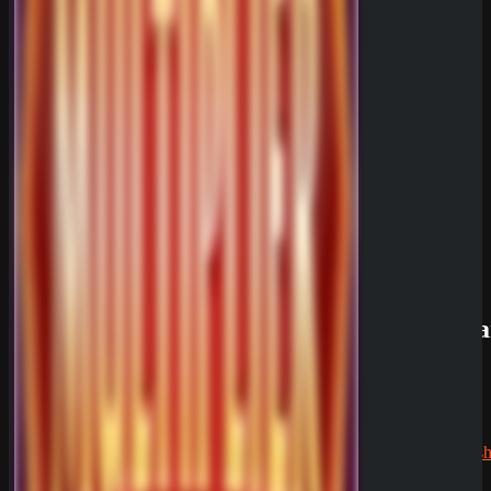
SpinBetter
Casino
Review
Neue
Slots im
November
2025 –
Gratis
testen!
Wyns
Casino
Review
Neueste
Kommenta
Alex
zu
Dazard
rami
zu
CryptoRus
Jens
zu