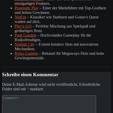
einzigartigen Features.
Pragmatic Play
– Einer der Marktführer mit Top-Grafiken
und hohen Gewinnen.
NetEnt
– Klassiker wie Starburst und Gonzo's Quest
warten auf dich.
Play'n GO
– Perfekte Mischung aus Spielspaß und
großartigen Boni.
Push Gaming
– Hochvolatiles Gameplay für die
Risikofreudigen.
Nolimit City
– Extrem kreative Slots mit innovativen
Mechaniken.
Relax Gaming
– Bekannt für Megaways-Slots und hohe
Gewinnpotenziale.
Schreibe einen Kommentar
Deine E-Mail-Adresse wird nicht veröffentlicht.
Erforderliche
Felder sind mit
*
markiert