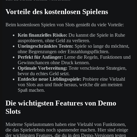
Vorteile des kostenlosen Spielens
Beim kostenlosen Spielen von Slots genießt du viele Vorteile:
Kein finanzielles Risiko:
Du kannst die Spiele in Ruhe
ausprobieren, ohne Geld zu verlieren.
Uneingeschränktes Testen:
Spiele so lange du möchtest,
ohne Begrenzungen oder Einzahlungspflichten.
Perfekt für Anfänger:
Lerne die Regeln, Funktionen und
Gewinnchancen ohne Druck kennen.
Optimale Vorbereitung:
Teste verschiedene Strategien,
bevor du echtes Geld setzt.
Entdecke neue Lieblingsspiele:
Probiere eine Vielzahl
von Slots aus und finde heraus, welche dir am meisten
Spaß machen.
Die wichtigsten Features von Demo
Slots
Moderne Spielautomaten haben eine Vielzahl von Funktionen,
die das Spielerlebnis noch spannender machen. Hier sind einige
der wichtigsten Features, die du in den Demo-Versionen testen