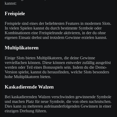
kannst:
Freispiele
Freispiele sind eines der beliebtesten Features in modernen Slots.
In vielen Spielen kannst du durch bestimmte Symbole oder
Kombinationen eine Freispielrunde aktivieren, in der du ohne
eigenen Einsatz drehst und trotzdem Gewinne erzielen kannst.
Multiplikatoren
Einige Slots bieten Multiplikatoren, die deine Gewinne
vervielfachen können. Diese können entweder zufällig ausgelöst
werden oder Teil eines Bonusspiels sein. Indem du die Demo-
Version spielst, kannst du herausfinden, welche Slots besonders
hohe Multiplikatoren bieten.
Kaskadierende Walzen
Bei kaskadierenden Walzen verschwinden gewinnende Symbole
und machen Platz für neue Symbole, die von oben nachrutschen.
Dies kann zu mehreren aufeinanderfolgenden Gewinnen in einer
einzigen Drehung führen.