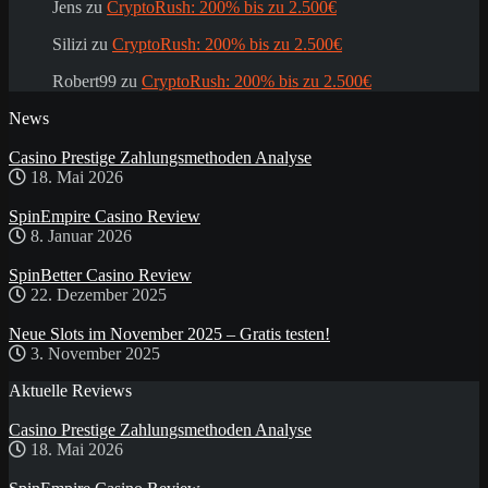
Jens
zu
CryptoRush: 200% bis zu 2.500€
Silizi
zu
CryptoRush: 200% bis zu 2.500€
Robert99
zu
CryptoRush: 200% bis zu 2.500€
News
Casino Prestige Zahlungsmethoden Analyse
18. Mai 2026
SpinEmpire Casino Review
8. Januar 2026
SpinBetter Casino Review
22. Dezember 2025
Neue Slots im November 2025 – Gratis testen!
3. November 2025
Aktuelle Reviews
Casino Prestige Zahlungsmethoden Analyse
18. Mai 2026