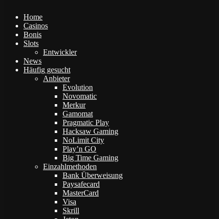
Home
Casinos
Bonis
Slots
Entwickler
News
Häufig gesucht
Anbieter
Evolution
Novomatic
Merkur
Gamomat
Pragmatic Play
Hacksaw Gaming
NoLimit City
Play’n GO
Big Time Gaming
Einzahlmethoden
Bank Überweisung
Paysafecard
MasterCard
Visa
Skrill