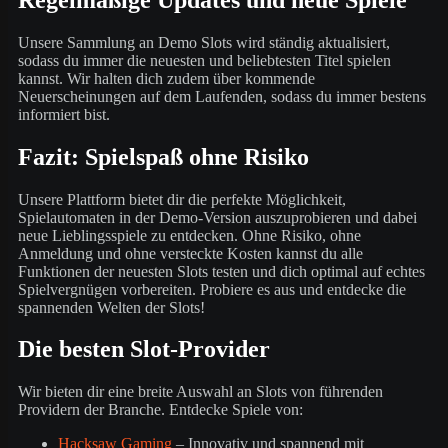
Unsere Sammlung an Demo Slots wird ständig aktualisiert,
sodass du immer die neuesten und beliebtesten Titel spielen
kannst. Wir halten dich zudem über kommende
Neuerscheinungen auf dem Laufenden, sodass du immer bestens
informiert bist.
Fazit: Spielspaß ohne Risiko
Unsere Plattform bietet dir die perfekte Möglichkeit,
Spielautomaten in der Demo-Version auszuprobieren und dabei
neue Lieblingsspiele zu entdecken. Ohne Risiko, ohne
Anmeldung und ohne versteckte Kosten kannst du alle
Funktionen der neuesten Slots testen und dich optimal auf echtes
Spielvergnügen vorbereiten. Probiere es aus und entdecke die
spannenden Welten der Slots!
Die besten Slot-Provider
Wir bieten dir eine breite Auswahl an Slots von führenden
Providern der Branche. Entdecke Spiele von:
Hacksaw Gaming
– Innovativ und spannend mit