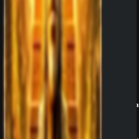
e Casino
Review
SpinBetter
Casino
Review
Neue
Slots im
November
2025 –
Gratis
testen!
Wyns
Casino
Review
Neueste
Kommenta
Alex
zu
Dazard
rami
zu