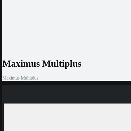
Aus
Maximus Multiplus
Maximus Multiplus
Sicher dir einen 100% Bonus bi