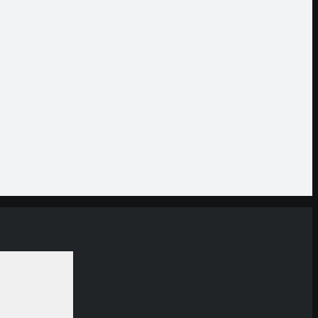
Suchen
Suchen
e Game
(
0
Votes)
Neue Casinos
Prestige