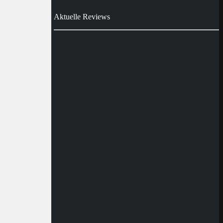
3. November 2025
Aktuelle Reviews