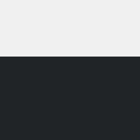
y Our Featured Games