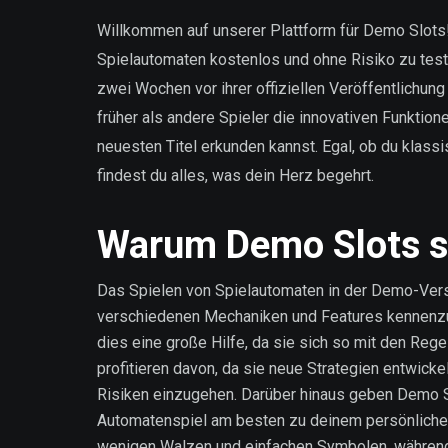
Willkommen auf unserer Plattform für Demo Slots! 
Spielautomaten kostenlos und ohne Risiko zu testen
zwei Wochen vor ihrer offiziellen Veröffentlichun
früher als andere Spieler die innovativen Funkt
neuesten Titel erkunden kannst. Egal, ob du klas
findest du alles, was dein Herz begehrt.
Warum Demo Slots s
Das Spielen von Spielautomaten in der Demo-Versio
verschiedenen Mechaniken und Features kennenzul
dies eine große Hilfe, da sie sich so mit den Reg
profitieren davon, da sie neue Strategien entwick
Risiken einzugehen. Darüber hinaus geben Demo Sl
Automatenspiel am besten zu deinem persönliche
wenigen Walzen und einfachen Symbolen, während 