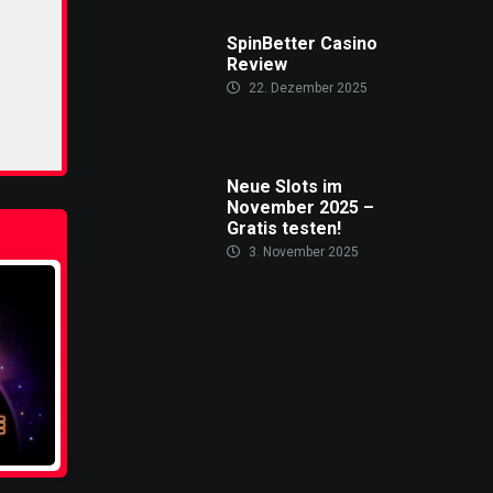
SpinBetter Casino
Review
22. Dezember 2025
Neue Slots im
November 2025 –
Gratis testen!
3. November 2025