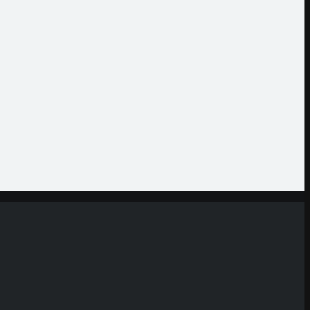
Suchen
Suchen
Neue Casinos
Prestige