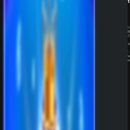
SpinBetter
Betist
JAHRESUMSATZ:
JAHRES
20.000.000€
1.000.00
BESITZER:
BESITZE
Sprut
Liernin
Group
Enterpri
B.V.
LTD
LIZENZ:
LIZENZ:
Curacao
Komore
(Anjoua
QuickWin
Wyns