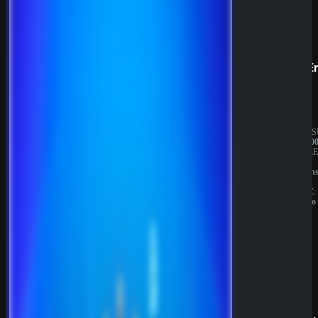
Prestige
SpinE
BESITZER:
JAHRES
Aurevia
10.000.0
IT
BESITZE
Group
GBL
LIZENZ:
Solution
Curacao
N.V.
LIZENZ:
Curacao