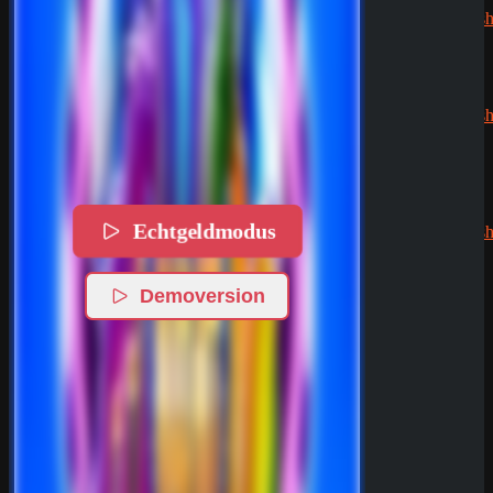
CryptoRush
200% bis
zu 2.500€
Silizi
zu
CryptoRush
200% bis
zu 2.500€
Robert99
zu
Echtgeldmodus
CryptoRush
200% bis
zu 2.500€
Demoversion
News
Casino Prestige
Zahlungsmethoden
Analyse
18. Mai 2026
SpinEmpire Casino
Review
8. Januar 2026