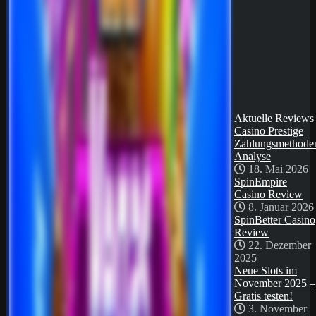
SpinBetter Casino
Review
22. Dezember
2025
Neue Slots im
November 2025 –
Gratis testen!
3. November
2025
Aktuelle Reviews
Casino Prestige
Zahlungsmethode
Analyse
18. Mai 2026
SpinEmpire
Casino Review
8. Januar 2026
SpinBetter Casino
Review
22. Dezember
2025
Neue Slots im
November 2025 –
Gratis testen!
3. November