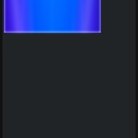
Sicher dir einen 100% Bonus bis 500€ und sp
Try Our Featured Games