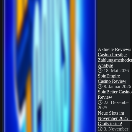
SpinBetter Casino
Review
22. Dezember
2025
Neue Slots im
November 2025 –
Gratis testen!
3. November
2025
Aktuelle Reviews
Casino Prestige
Zahlungsmethode
Analyse
18. Mai 2026
SpinEmpire
Casino Review
8. Januar 2026
SpinBetter Casino
Review
22. Dezember
2025
Neue Slots im
November 2025 –
Gratis testen!
3. November