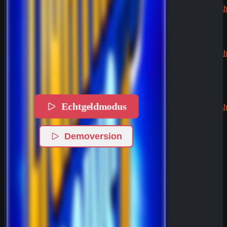
CryptoRush
200% bis
zu 2.500€
Silizi
zu
CryptoRush
200% bis
zu 2.500€
Robert99
zu
Echtgeldmodus
CryptoRush
200% bis
zu 2.500€
Demoversion
News
Casino Prestige
Zahlungsmethoden
Analyse
18. Mai 2026
SpinEmpire Casino
Review
8. Januar 2026