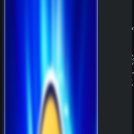
Prestige
SpinE
BESITZER:
JAHRES
Aurevia
10.000.0
IT
BESITZE
Group
GBL
LIZENZ:
Solution
Curacao
N.V.
LIZENZ:
Curacao