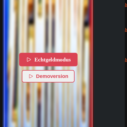
CryptoRush
200% bis
zu 2.500€
Silizi
zu
CryptoRush
200% bis
zu 2.500€
Robert99
zu
Echtgeldmodus
CryptoRush
200% bis
zu 2.500€
Demoversion
News
Casino Prestige
Zahlungsmethoden
Analyse
18. Mai 2026
SpinEmpire Casino
Review
8. Januar 2026