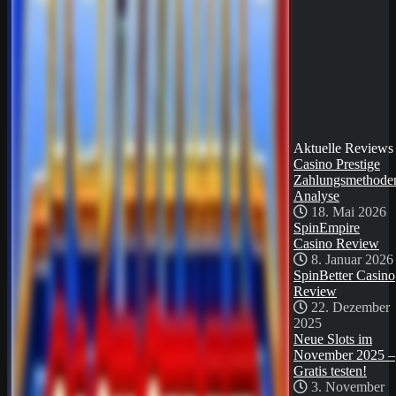
SpinBetter Casino
Review
22. Dezember
2025
Neue Slots im
November 2025 –
Gratis testen!
3. November
2025
Aktuelle Reviews
Casino Prestige
Zahlungsmethode
Analyse
18. Mai 2026
SpinEmpire
Casino Review
8. Januar 2026
SpinBetter Casino
Review
22. Dezember
2025
Neue Slots im
November 2025 –
Gratis testen!
3. November