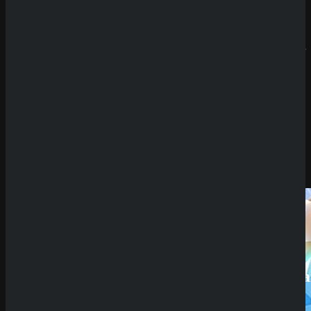
Zahlungs
Echtgeldmodus
methoden
Demoversion
Analyse
SpinEmpir
Having issues with
Lap of Treasures
?
e Casino
Review
SpinBetter
Casino
Review
Neue
Slots im
Submit
November
Sicher dir einen 100% Bonus bis 500€ und spiele
2025 –
Lap of Treasures
Gratis
Try Our Featured Games
testen!
Wyns
Casino
Review
Neueste
Kommenta
Alex
zu