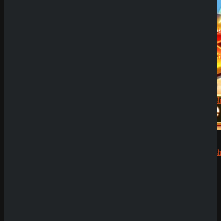
Dazard
rami
zu
CryptoRus
Jens
zu
CryptoRush
200% bis
zu 2.500€
Silizi
zu
CryptoRush
200% bis
zu 2.500€
Robert99
Demo Spiel
zu
CryptoRush
200% bis
zu 2.500€
News
Casino Prestige
Zahlungsmethoden
Analyse