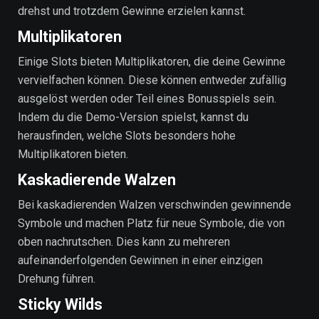
drehst und trotzdem Gewinne erzielen kannst.
Multiplikatoren
Einige Slots bieten Multiplikatoren, die deine Gewinne
vervielfachen können. Diese können entweder zufällig
ausgelöst werden oder Teil eines Bonusspiels sein.
Indem du die Demo-Version spielst, kannst du
herausfinden, welche Slots besonders hohe
Multiplikatoren bieten.
Kaskadierende Walzen
Bei kaskadierenden Walzen verschwinden gewinnende
Symbole und machen Platz für neue Symbole, die von
oben nachrutschen. Dies kann zu mehreren
aufeinanderfolgenden Gewinnen in einer einzigen
Drehung führen.
Sticky Wilds