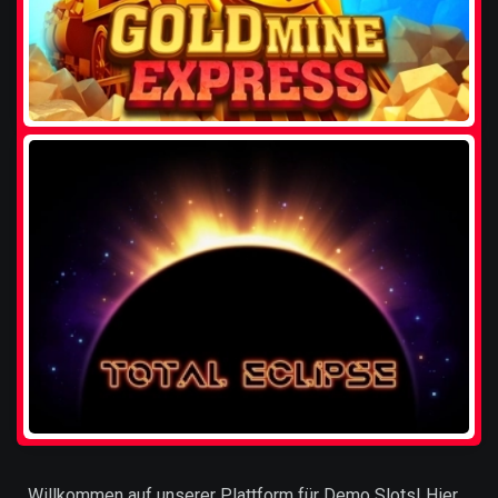
Willkommen auf unserer Plattform für Demo Slots! Hier