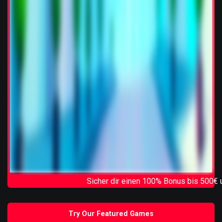
Sicher dir einen 100% Bonus bis 500€ und spiele Kin
Try Our Featured Games