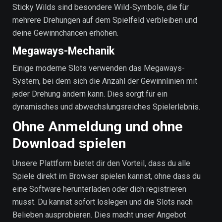
Sticky Wilds sind besondere Wild-Symbole, die für
mehrere Drehungen auf dem Spielfeld verbleiben und
deine Gewinnchancen erhöhen.
Megaways-Mechanik
Einige moderne Slots verwenden das Megaways-
System, bei dem sich die Anzahl der Gewinnlinien mit
jeder Drehung ändern kann. Dies sorgt für ein
dynamisches und abwechslungsreiches Spielerlebnis.
Ohne Anmeldung und ohne
Download spielen
Unsere Plattform bietet dir den Vorteil, dass du alle
Spiele direkt im Browser spielen kannst, ohne dass du
eine Software herunterladen oder dich registrieren
musst. Du kannst sofort loslegen und die Slots nach
Belieben ausprobieren. Dies macht unser Angebot