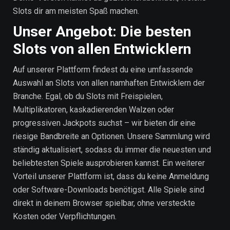
Slots dir am meisten Spaß machen.
Unser Angebot: Die besten
Slots von allen Entwicklern
Auf unserer Plattform findest du eine umfassende
Auswahl an Slots von allen namhaften Entwicklern der
Branche. Egal, ob du Slots mit Freispielen,
Multiplikatoren, kaskadierenden Walzen oder
progressiven Jackpots suchst – wir bieten dir eine
riesige Bandbreite an Optionen. Unsere Sammlung wird
ständig aktualisiert, sodass du immer die neuesten und
beliebtesten Spiele ausprobieren kannst. Ein weiterer
Vorteil unserer Plattform ist, dass du keine Anmeldung
oder Software-Downloads benötigst. Alle Spiele sind
direkt in deinem Browser spielbar, ohne versteckte
Kosten oder Verpflichtungen.