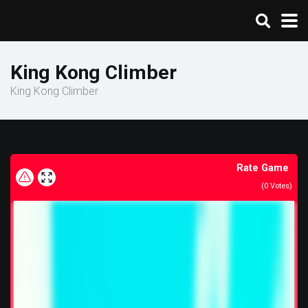
King Kong Climber
King Kong Climber
Rate Game
(
0
Votes)