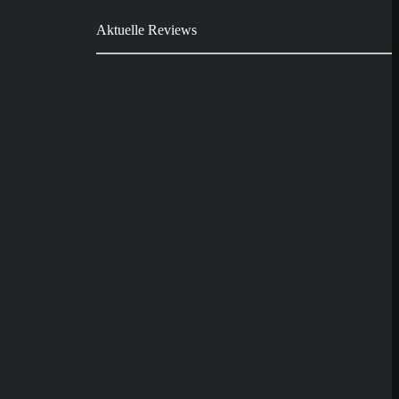
3. November 2025
Aktuelle Reviews