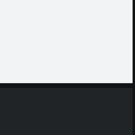
Suchen
Suchen
Neue Casinos
Prestige