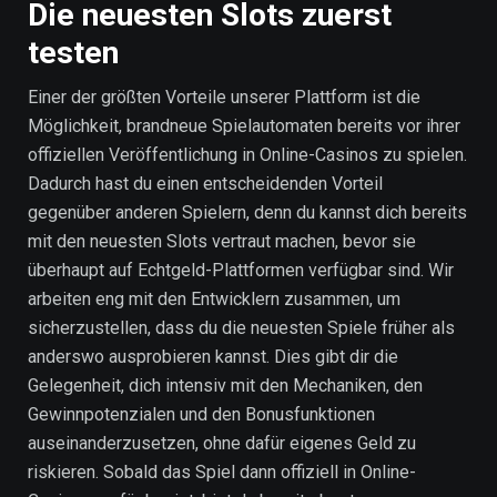
Die neuesten Slots zuerst
testen
Einer der größten Vorteile unserer Plattform ist die
Möglichkeit, brandneue Spielautomaten bereits vor ihrer
offiziellen Veröffentlichung in Online-Casinos zu spielen.
Dadurch hast du einen entscheidenden Vorteil
gegenüber anderen Spielern, denn du kannst dich bereits
mit den neuesten Slots vertraut machen, bevor sie
überhaupt auf Echtgeld-Plattformen verfügbar sind. Wir
arbeiten eng mit den Entwicklern zusammen, um
sicherzustellen, dass du die neuesten Spiele früher als
anderswo ausprobieren kannst. Dies gibt dir die
Gelegenheit, dich intensiv mit den Mechaniken, den
Gewinnpotenzialen und den Bonusfunktionen
auseinanderzusetzen, ohne dafür eigenes Geld zu
riskieren. Sobald das Spiel dann offiziell in Online-