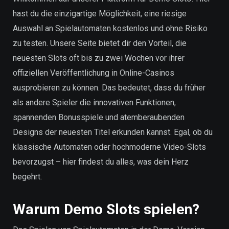
hast du die einzigartige Möglichkeit, eine riesige
Auswahl an Spielautomaten kostenlos und ohne Risiko
zu testen. Unsere Seite bietet dir den Vorteil, die
neuesten Slots oft bis zu zwei Wochen vor ihrer
offiziellen Veröffentlichung in Online-Casinos
ausprobieren zu können. Das bedeutet, dass du früher
als andere Spieler die innovativen Funktionen,
spannenden Bonusspiele und atemberaubenden
Designs der neuesten Titel erkunden kannst. Egal, ob du
klassische Automaten oder hochmoderne Video-Slots
bevorzugst – hier findest du alles, was dein Herz
begehrt.
Warum Demo Slots spielen?