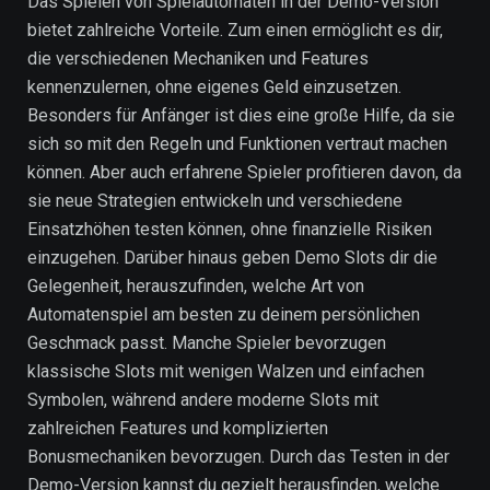
Das Spielen von Spielautomaten in der Demo-Version
bietet zahlreiche Vorteile. Zum einen ermöglicht es dir,
die verschiedenen Mechaniken und Features
kennenzulernen, ohne eigenes Geld einzusetzen.
Besonders für Anfänger ist dies eine große Hilfe, da sie
sich so mit den Regeln und Funktionen vertraut machen
können. Aber auch erfahrene Spieler profitieren davon, da
sie neue Strategien entwickeln und verschiedene
Einsatzhöhen testen können, ohne finanzielle Risiken
einzugehen. Darüber hinaus geben Demo Slots dir die
Gelegenheit, herauszufinden, welche Art von
Automatenspiel am besten zu deinem persönlichen
Geschmack passt. Manche Spieler bevorzugen
klassische Slots mit wenigen Walzen und einfachen
Symbolen, während andere moderne Slots mit
zahlreichen Features und komplizierten
Bonusmechaniken bevorzugen. Durch das Testen in der
Demo-Version kannst du gezielt herausfinden, welche