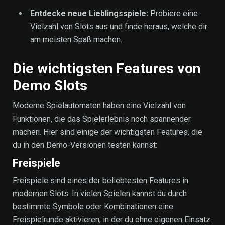
Entdecke neue Lieblingsspiele:
Probiere eine
Vielzahl von Slots aus und finde heraus, welche dir
am meisten Spaß machen.
Die wichtigsten Features von
Demo Slots
Moderne Spielautomaten haben eine Vielzahl von
Funktionen, die das Spielerlebnis noch spannender
machen. Hier sind einige der wichtigsten Features, die
du in den Demo-Versionen testen kannst:
Freispiele
Freispiele sind eines der beliebtesten Features in
modernen Slots. In vielen Spielen kannst du durch
bestimmte Symbole oder Kombinationen eine
Freispielrunde aktivieren, in der du ohne eigenen Einsatz