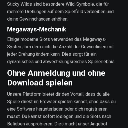
Sticky Wilds sind besondere Wild-Symbole, die für
mehrere Drehungen auf dem Spielfeld verbleiben und
deine Gewinnchancen erhöhen.
Megaways-Mechanik
Einige moderne Slots verwenden das Megaways-
System, bei dem sich die Anzahl der Gewinnlinien mit
jeder Drehung ändern kann. Dies sorgt für ein
dynamisches und abwechslungsreiches Spielerlebnis.
Ohne Anmeldung und ohne
Download spielen
Unsere Plattform bietet dir den Vorteil, dass du alle
Spiele direkt im Browser spielen kannst, ohne dass du
eine Software herunterladen oder dich registrieren
musst. Du kannst sofort loslegen und die Slots nach
Belieben ausprobieren. Dies macht unser Angebot