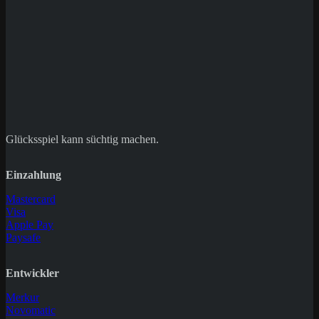
Save my name, email, and website in this
browser for the next time I comment.
Glücksspiel kann süchtig machen.
Einzahlung
Mastercard
Visa
Apple Pay
Paysafe
Entwickler
Merkur
Novomatic