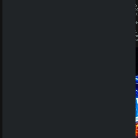
JAHRESUMSATZ:
JAHRES
1.000.000€
1.000.00
BESITZER:
BESITZE
Liernin
Liernin
Enterprises
Enterpri
LTD
LTD
LIZENZ:
LIZENZ:
Komoren
Komore
(Anjouan)
(Anjoua
Neueste
Beiträge
Casino
Prestige
Zahlungs
methoden
Analyse
SpinEmpir
e Casino
Review