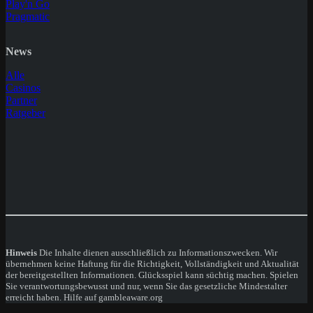
Play'n Go
Pragmatic
News
Alle
Casinos
Partner
Ratgeber
Hinweis
Die Inhalte dienen ausschließlich zu Informationszwecken. Wir
übernehmen keine Haftung für die Richtigkeit, Vollständigkeit und Aktualität
der bereitgestellten Informationen. Glücksspiel kann süchtig machen. Spielen
Sie verantwortungsbewusst und nur, wenn Sie das gesetzliche Mindestalter
erreicht haben. Hilfe auf gambleaware.org