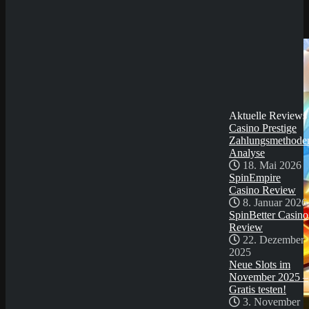
SpinBetter Casino
Sicher dir einen 100% Bonus bis 500€ und spiele
Review
Infinity
22. Dezember
Try Our Featured Games
2025
Neue Slots im
November 2025 –
Gratis testen!
3. November
2025
Aktuelle Reviews
Casino Prestige
Zahlungsmethode
Analyse
18. Mai 2026
SpinEmpire
Casino Review
8. Januar 2026
SpinBetter Casino
Review
22. Dezember
2025
Neue Slots im
November 2025 –
Gratis testen!
3. November