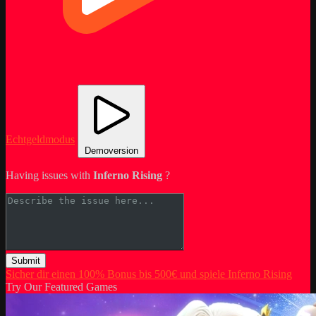
Echtgeldmodus
Demoversion
Having issues with
Inferno Rising
?
Submit
Sicher dir einen 100% Bonus bis 500€ und spiele Inferno Rising
Try Our Featured Games