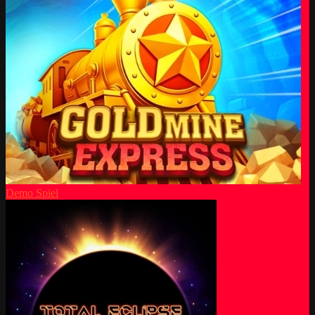
Demo Spiel