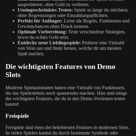
ausprobieren, ohne Geld zu verlieren.
Uneingeschränktes Testen:
Spiele so lange du möchtest,
ohne Begrenzungen oder Einzahlungspflichten.
Perfekt für Anfänger:
Lerne die Regeln, Funktionen und
Gewinnchancen ohne Druck kennen.
Optimale Vorbereitung:
Teste verschiedene Strategien,
bevor du echtes Geld setzt.
Entdecke neue Lieblingsspiele:
Probiere eine Vielzahl
von Slots aus und finde heraus, welche dir am meisten
Spaß machen.
Die wichtigsten Features von Demo
Slots
Moderne Spielautomaten haben eine Vielzahl von Funktionen,
die das Spielerlebnis noch spannender machen. Hier sind einige
der wichtigsten Features, die du in den Demo-Versionen testen
kannst:
Freispiele
Freispiele sind eines der beliebtesten Features in modernen Slots.
In vielen Spielen kannst du durch bestimmte Symbole oder