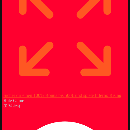
Sicher dir einen 100% Bonus bis 500€ und spiele Inferno Rising
Rate Game
(
0
Votes)