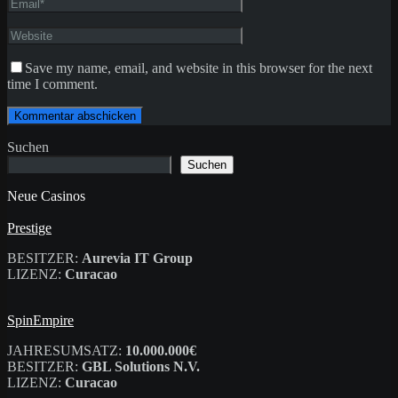
Save my name, email, and website in this browser for the next
time I comment.
Suchen
Suchen
Neue Casinos
Prestige
BESITZER:
Aurevia IT Group
LIZENZ:
Curacao
SpinEmpire
JAHRESUMSATZ:
10.000.000€
BESITZER:
GBL Solutions N.V.
LIZENZ:
Curacao