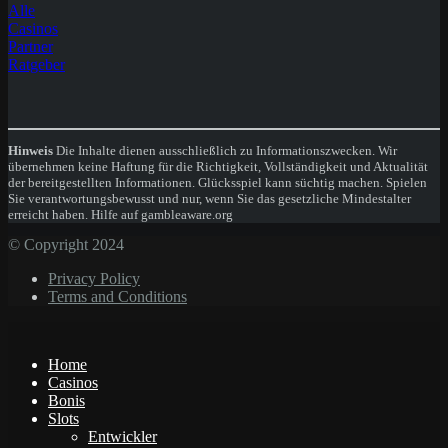
Alle
Casinos
Partner
Ratgeber
Hinweis
Die Inhalte dienen ausschließlich zu Informationszwecken. Wir
übernehmen keine Haftung für die Richtigkeit, Vollständigkeit und Aktualität
der bereitgestellten Informationen. Glücksspiel kann süchtig machen. Spielen
Sie verantwortungsbewusst und nur, wenn Sie das gesetzliche Mindestalter
erreicht haben. Hilfe auf gambleaware.org
© Copyright 2024
Privacy Policy
Terms and Conditions
Home
Casinos
Bonis
Slots
Entwickler