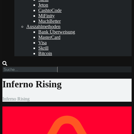
Jeton
CashtoCode
MiFinity
MuchBetter
Auszahlmethoden
Bank Überweisung
MasterCard
Visa
Skrill
Bitcoin
Inferno Rising
Inferno Rising