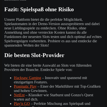
Fazit: Spielspaß ohne Risiko
Unsere Plattform bietet dir die perfekte Möglichkeit,
Spielautomaten in der Demo-Version auszuprobieren und dabei
neue Lieblingsspiele zu entdecken. Ohne Risiko, ohne
Anmeldung und ohne versteckte Kosten kannst du alle
Funktionen der neuesten Slots testen und dich optimal auf echtes
Spielvergnügen vorbereiten. Probiere es aus und entdecke die
spannenden Welten der Slots!
Die besten Slot-Provider
Wir bieten dir eine breite Auswahl an Slots von führenden
Providern der Branche. Entdecke Spiele von:
Hacksaw Gaming
– Innovativ und spannend mit
einzigartigen Features.
Pragmatic Play
– Einer der Marktführer mit Top-Grafiken
und hohen Gewinnen.
NetEnt
– Klassiker wie Starburst und Gonzo's Quest
warten auf dich.
Play'n GO
– Perfekte Mischung aus Spielspaß und