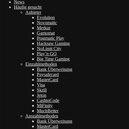
News
Häufig gesucht
Anbieter
Evolution
Novomatic
Merkur
Gamomat
Pragmatic Play
Hacksaw Gaming
NoLimit City
Play’n GO
Big Time Gaming
Einzahlmethoden
Bank Überweisung
Paysafecard
MasterCard
Visa
Skrill
Jeton
CashtoCode
MiFinity
MuchBetter
Auszahlmethoden
Bank Überweisung
MasterCard