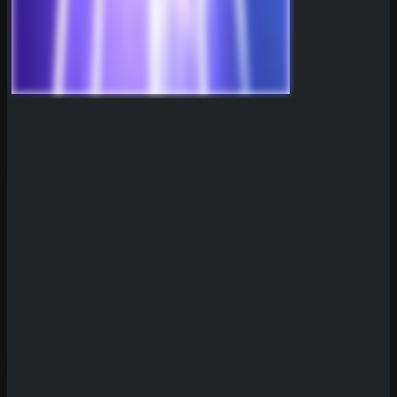
Sicher dir einen 100% Bonus bis 500€ und spie
Try Our Featured Games