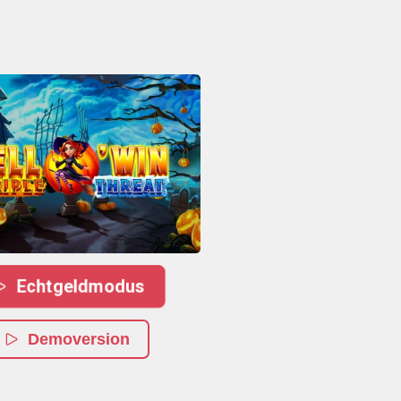
Echtgeldmodus
Demoversion