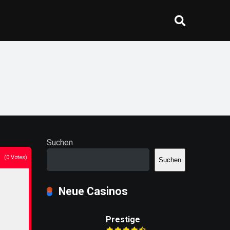
Suchen
(
0
Votes)
Suchen
Neue Casinos
Prestige