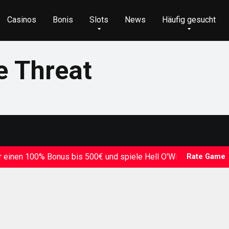
Casinos
Bonis
Slots
News
Häufig gesucht
e Threat
n 100% Bonus bis 500€ und spiele Hell O'Win Triple Threat
Rate Game