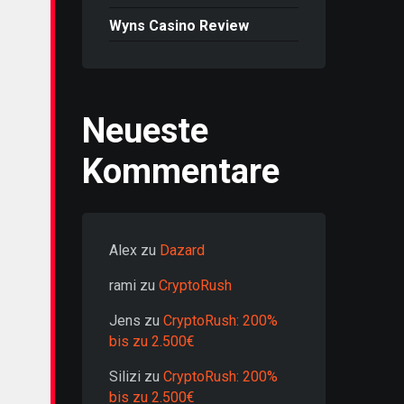
Wyns Casino Review
Neueste
Kommentare
Alex
zu
Dazard
rami
zu
CryptoRush
Jens
zu
CryptoRush: 200%
bis zu 2.500€
Silizi
zu
CryptoRush: 200%
bis zu 2.500€