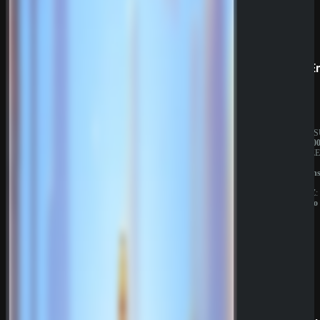
Prestige
SpinE
BESITZER:
JAHRES
Aurevia
10.000.0
IT
BESITZE
Group
GBL
LIZENZ:
Solution
Curacao
N.V.
LIZENZ:
Curacao