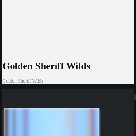
Jeton
CashtoCode
MiFinity
MuchBetter
Auszahlmethoden
Bank Überweisung
MasterCard
Visa
Skrill
Bitcoin
Golden Sheriff Wilds
Golden Sheriff Wilds
Suchen
Rate Game
(
0
Votes)
Neue Casinos