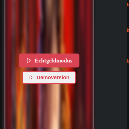
CryptoRush
200% bis
zu 2.500€
Silizi
zu
CryptoRush
200% bis
zu 2.500€
Robert99
zu
Echtgeldmodus
CryptoRush
200% bis
zu 2.500€
Demoversion
News
Casino Prestige
Zahlungsmethoden
Analyse
18. Mai 2026
SpinEmpire Casino
Review
8. Januar 2026