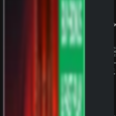
Prestige
SpinE
BESITZER:
JAHRES
Aurevia
10.000.0
IT
BESITZE
Group
GBL
LIZENZ:
Solution
Curacao
N.V.
LIZENZ:
Curacao