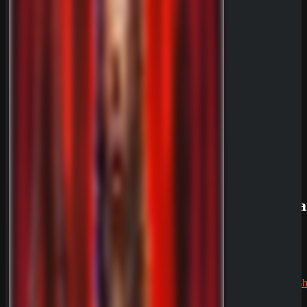
SpinBetter
Casino
Review
Neue
Slots im
November
2025 –
Gratis
testen!
Wyns
Casino
Review
Neueste
Kommenta
Alex
zu
Dazard
rami
zu
CryptoRus
Jens
zu