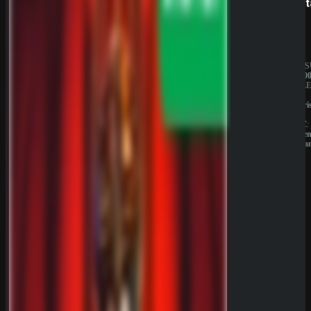
SpinBetter
Betist
JAHRESUMSATZ:
JAHRES
20.000.000€
1.000.00
BESITZER:
BESITZE
Sprut
Liernin
Group
Enterpri
B.V.
LTD
LIZENZ:
LIZENZ:
Curacao
Komore
(Anjoua
QuickWin
Wyns