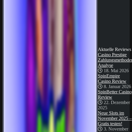
SpinBetter Casino
Review
22. Dezember
2025
Neue Slots im
November 2025 –
Gratis testen!
3. November
2025
Aktuelle Reviews
Casino Prestige
Zahlungsmethode
Analyse
18. Mai 2026
SpinEmpire
Casino Review
8. Januar 2026
SpinBetter Casino
Review
22. Dezember
2025
Neue Slots im
November 2025 –
Gratis testen!
3. November