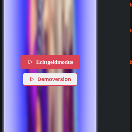
CryptoRush
200% bis
zu 2.500€
Silizi
zu
CryptoRush
200% bis
zu 2.500€
Robert99
zu
Echtgeldmodus
CryptoRush
200% bis
zu 2.500€
Demoversion
News
Casino Prestige
Zahlungsmethoden
Analyse
18. Mai 2026
SpinEmpire Casino
Review
8. Januar 2026