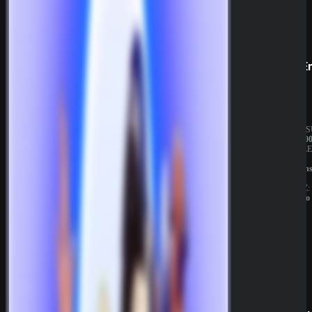
Prestige
SpinE
BESITZER:
JAHRES
Aurevia
10.000.0
IT
BESITZE
Group
GBL
LIZENZ:
Solution
Curacao
N.V.
LIZENZ:
Curacao