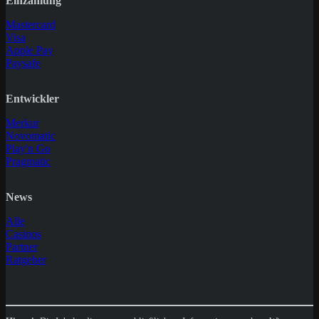
Einzahlung
Mastercard
Visa
Apple Pay
Paysafe
Entwickler
Merkur
Novomatic
Play'n Go
Pragmatic
News
Alle
Casinos
Partner
Ratgeber