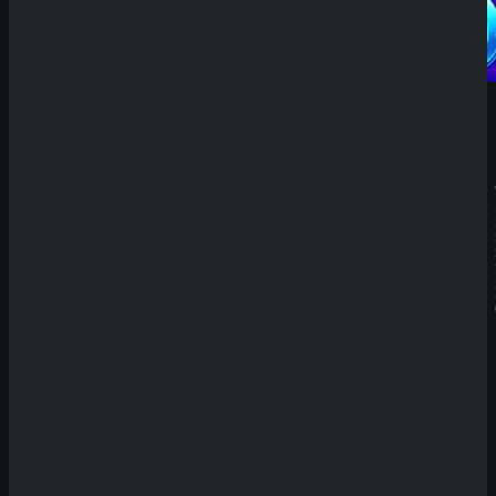
Neueste
Beiträge
Casino
Prestige