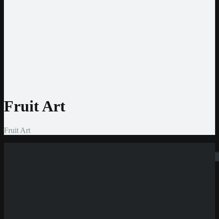
Jeton
CashtoCode
MiFinity
MuchBetter
Auszahlmethoden
Bank Überweisung
MasterCard
Visa
Skrill
Bitcoin
Fruit Art
Fruit Art
Suchen
Neue Casinos