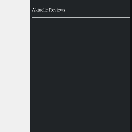
3. November 2025
Aktuelle Reviews