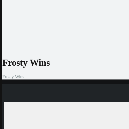
Aus
Frosty Wins
Frosty Wins
Sicher dir einen 100% Bonus bis 5