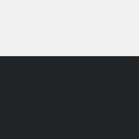
y Our Featured Games