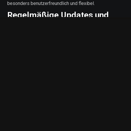
besonders benutzerfreundlich und flexibel.
Regelmäßige Updates und
neue Spiele
Unsere Sammlung an Demo Slots wird ständig
aktualisiert, sodass du immer die neuesten und
beliebtesten Titel spielen kannst. Wir halten dich zudem
über kommende Neuerscheinungen auf dem Laufenden,
sodass du immer bestens informiert bist.
Fazit: Spielspaß ohne Risiko
Unsere Plattform bietet dir die perfekte Möglichkeit,
Spielautomaten in der Demo-Version auszuprobieren
und dabei neue Lieblingsspiele zu entdecken. Ohne
Risiko, ohne Anmeldung und ohne versteckte Kosten
kannst du alle Funktionen der neuesten Slots testen und
dich optimal auf echtes Spielvergnügen vorbereiten.