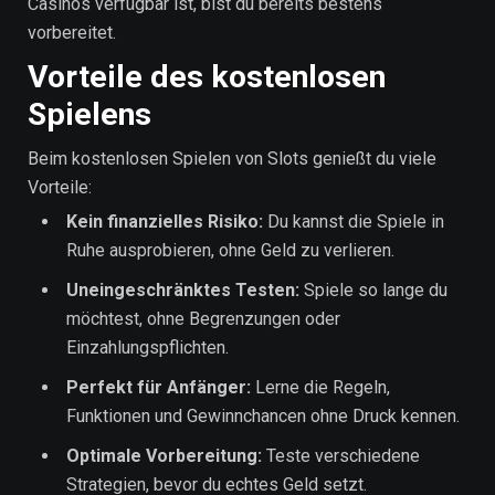
Casinos verfügbar ist, bist du bereits bestens
vorbereitet.
Vorteile des kostenlosen
Spielens
Beim kostenlosen Spielen von Slots genießt du viele
Vorteile:
Kein finanzielles Risiko:
Du kannst die Spiele in
Ruhe ausprobieren, ohne Geld zu verlieren.
Uneingeschränktes Testen:
Spiele so lange du
möchtest, ohne Begrenzungen oder
Einzahlungspflichten.
Perfekt für Anfänger:
Lerne die Regeln,
Funktionen und Gewinnchancen ohne Druck kennen.
Optimale Vorbereitung:
Teste verschiedene
Strategien, bevor du echtes Geld setzt.