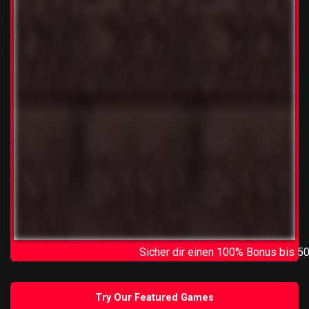
Sicher dir einen 100% Bonus bis 500€ und spiele 
Try Our Featured Games