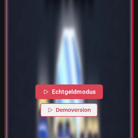
Echtgeldmodus
Demoversion