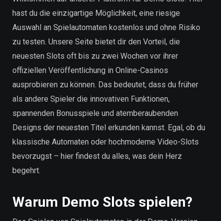
hast du die einzigartige Möglichkeit, eine riesige
Auswahl an Spielautomaten kostenlos und ohne Risiko
zu testen. Unsere Seite bietet dir den Vorteil, die
neuesten Slots oft bis zu zwei Wochen vor ihrer
offiziellen Veröffentlichung in Online-Casinos
ausprobieren zu können. Das bedeutet, dass du früher
als andere Spieler die innovativen Funktionen,
spannenden Bonusspiele und atemberaubenden
Designs der neuesten Titel erkunden kannst. Egal, ob du
klassische Automaten oder hochmoderne Video-Slots
bevorzugst – hier findest du alles, was dein Herz
begehrt.
Warum Demo Slots spielen?