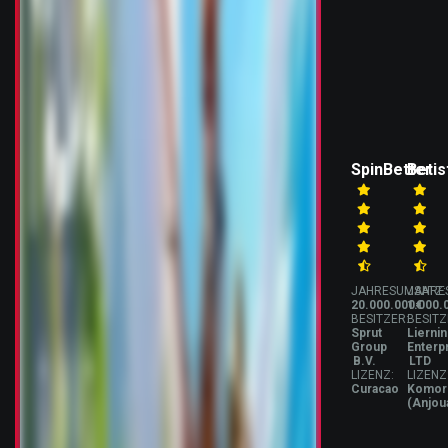
SpinBetter
Betis
JAHRESUMSATZ:
JAHRE
20.000.000€
1.000.
BESITZER:
BESITZ
Sprut
Liernin
Group
Enterp
B.V.
LTD
LIZENZ:
LIZENZ
Curacao
Komor
(Anjou