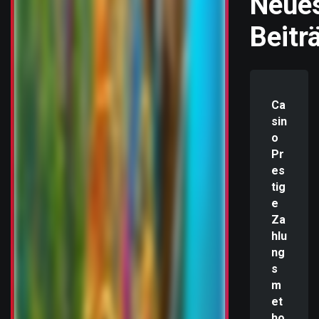
Neue
Beitr
Ca
sin
o
Pr
es
tig
e
Za
hlu
ng
s
m
et
ho