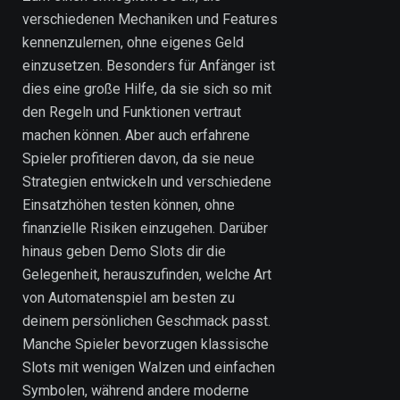
verschiedenen Mechaniken und Features
kennenzulernen, ohne eigenes Geld
einzusetzen. Besonders für Anfänger ist
dies eine große Hilfe, da sie sich so mit
den Regeln und Funktionen vertraut
machen können. Aber auch erfahrene
Spieler profitieren davon, da sie neue
Strategien entwickeln und verschiedene
Einsatzhöhen testen können, ohne
finanzielle Risiken einzugehen. Darüber
hinaus geben Demo Slots dir die
Gelegenheit, herauszufinden, welche Art
von Automatenspiel am besten zu
deinem persönlichen Geschmack passt.
Manche Spieler bevorzugen klassische
Slots mit wenigen Walzen und einfachen
Symbolen, während andere moderne