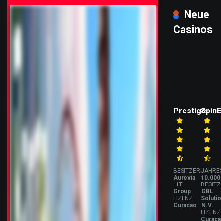
Neue
Casinos
Prestige
Spin
BESITZER:
JAHRE
Aurevia
10.000
IT
BESITZ
Group
GBL
LIZENZ:
Soluti
Curacao
N.V.
LIZENZ
Curac