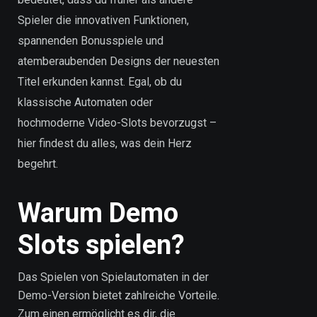
Spieler die innovativen Funktionen,
spannenden Bonusspiele und
atemberaubenden Designs der neuesten
Titel erkunden kannst. Egal, ob du
klassische Automaten oder
hochmoderne Video-Slots bevorzugst –
hier findest du alles, was dein Herz
begehrt.
Warum Demo
Slots spielen?
Das Spielen von Spielautomaten in der
Demo-Version bietet zahlreiche Vorteile.
Zum einen ermöglicht es dir, die