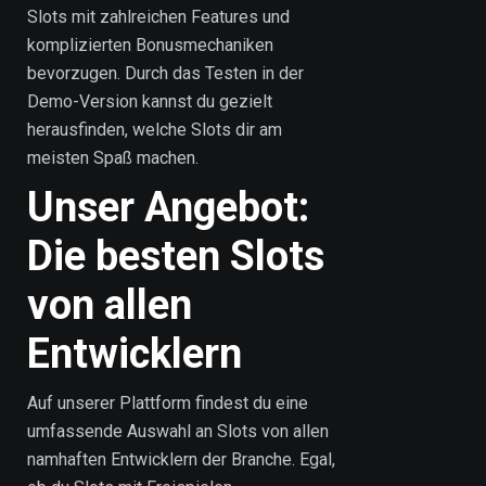
Slots mit zahlreichen Features und
komplizierten Bonusmechaniken
bevorzugen. Durch das Testen in der
Demo-Version kannst du gezielt
herausfinden, welche Slots dir am
meisten Spaß machen.
Unser Angebot:
Die besten Slots
von allen
Entwicklern
Auf unserer Plattform findest du eine
umfassende Auswahl an Slots von allen
namhaften Entwicklern der Branche. Egal,