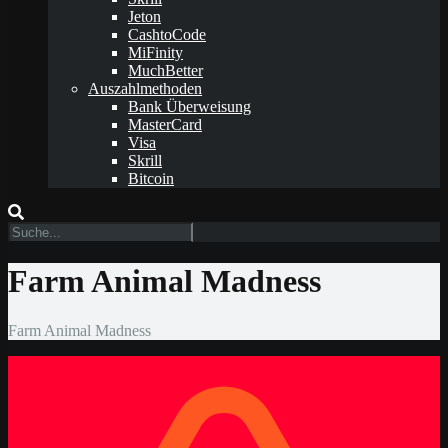
Jeton
CashtoCode
MiFinity
MuchBetter
Auszahlmethoden
Bank Überweisung
MasterCard
Visa
Skrill
Bitcoin
Farm Animal Madness
Farm Animal Madness