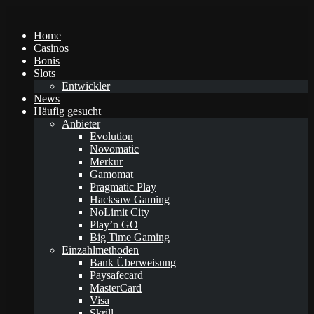
Home
Casinos
Bonis
Slots
Entwickler
News
Häufig gesucht
Anbieter
Evolution
Novomatic
Merkur
Gamomat
Pragmatic Play
Hacksaw Gaming
NoLimit City
Play’n GO
Big Time Gaming
Einzahlmethoden
Bank Überweisung
Paysafecard
MasterCard
Visa
Skrill