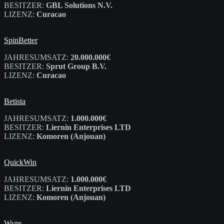
BESITZER:
GBL Solutions N.V.
LIZENZ:
Curacao
SpinBetter
JAHRESUMSATZ:
20.000.000€
BESITZER:
Sprut Group B.V.
LIZENZ:
Curacao
Betista
JAHRESUMSATZ:
1.000.000€
BESITZER:
Liernin Enterprises LTD
LIZENZ:
Komoren (Anjouan)
QuickWin
JAHRESUMSATZ:
1.000.000€
BESITZER:
Liernin Enterprises LTD
LIZENZ:
Komoren (Anjouan)
Wyns