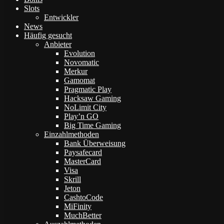
Slots
Entwickler
News
Häufig gesucht
Anbieter
Evolution
Novomatic
Merkur
Gamomat
Pragmatic Play
Hacksaw Gaming
NoLimit City
Play’n GO
Big Time Gaming
Einzahlmethoden
Bank Überweisung
Paysafecard
MasterCard
Visa
Skrill
Jeton
CashtoCode
MiFinity
MuchBetter