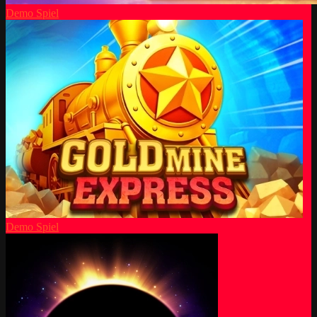
Demo Spiel
Demo Spiel