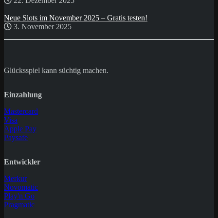
22. Dezember 2025
Neue Slots im November 2025 – Gratis testen!
3. November 2025
Glücksspiel kann süchtig machen.
Einzahlung
Mastercard
Visa
Apple Pay
Paysafe
Entwickler
Merkur
Novomatic
Play'n Go
Pragmatic