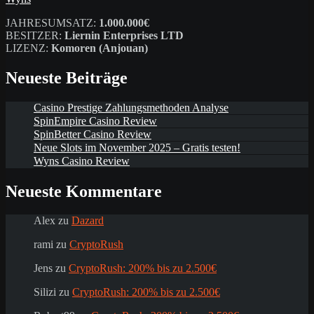
JAHRESUMSATZ:
1.000.000€
BESITZER:
Liernin Enterprises LTD
LIZENZ:
Komoren (Anjouan)
Neueste Beiträge
Casino Prestige Zahlungsmethoden Analyse
SpinEmpire Casino Review
SpinBetter Casino Review
Neue Slots im November 2025 – Gratis testen!
Wyns Casino Review
Neueste Kommentare
Alex
zu
Dazard
rami
zu
CryptoRush
Jens
zu
CryptoRush: 200% bis zu 2.500€
Silizi
zu
CryptoRush: 200% bis zu 2.500€