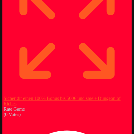
Sicher dir einen 100% Bonus bis 500€ und spiele Dungeon of
Riches
Rate Game
(
0
Votes)