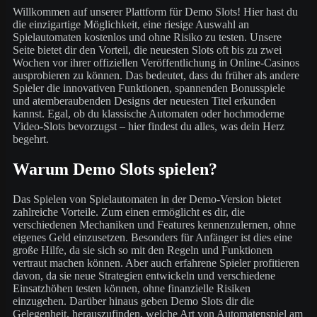
Willkommen auf unserer Plattform für Demo Slots! Hier hast du
die einzigartige Möglichkeit, eine riesige Auswahl an
Spielautomaten kostenlos und ohne Risiko zu testen. Unsere
Seite bietet dir den Vorteil, die neuesten Slots oft bis zu zwei
Wochen vor ihrer offiziellen Veröffentlichung in Online-Casinos
ausprobieren zu können. Das bedeutet, dass du früher als andere
Spieler die innovativen Funktionen, spannenden Bonusspiele
und atemberaubenden Designs der neuesten Titel erkunden
kannst. Egal, ob du klassische Automaten oder hochmoderne
Video-Slots bevorzugst – hier findest du alles, was dein Herz
begehrt.
Warum Demo Slots spielen?
Das Spielen von Spielautomaten in der Demo-Version bietet
zahlreiche Vorteile. Zum einen ermöglicht es dir, die
verschiedenen Mechaniken und Features kennenzulernen, ohne
eigenes Geld einzusetzen. Besonders für Anfänger ist dies eine
große Hilfe, da sie sich so mit den Regeln und Funktionen
vertraut machen können. Aber auch erfahrene Spieler profitieren
davon, da sie neue Strategien entwickeln und verschiedene
Einsatzhöhen testen können, ohne finanzielle Risiken
einzugehen. Darüber hinaus geben Demo Slots dir die
Gelegenheit, herauszufinden, welche Art von Automatenspiel am