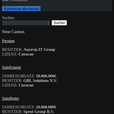
Suchen
Suchen
Neue Casinos
Prestige
BESITZER:
Aurevia IT Group
LIZENZ:
Curacao
SpinEmpire
JAHRESUMSATZ:
10.000.000€
BESITZER:
GBL Solutions N.V.
LIZENZ:
Curacao
SpinBetter
JAHRESUMSATZ:
20.000.000€
BESITZER:
Sprut Group B.V.