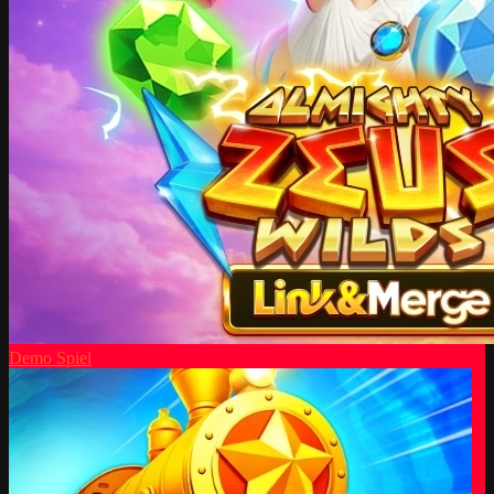
Demo Spiel