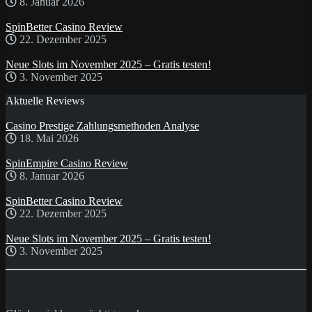
8. Januar 2026
SpinBetter Casino Review
22. Dezember 2025
Neue Slots im November 2025 – Gratis testen!
3. November 2025
Aktuelle Reviews
Casino Prestige Zahlungsmethoden Analyse
18. Mai 2026
SpinEmpire Casino Review
8. Januar 2026
SpinBetter Casino Review
22. Dezember 2025
Neue Slots im November 2025 – Gratis testen!
3. November 2025