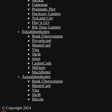
Merkur
Gamomat
Pragmatic Play
Hacksaw Gaming
NoLimit City
Play’n GO
Big Time Gaming
Einzahlmethoden
Bank Überweisung
Paysafecard
MasterCard
Visa
Skrill
Jeton
CashtoCode
MiFinity
MuchBetter
Auszahlmethoden
Bank Überweisung
MasterCard
Visa
Skrill
Bitcoin
© Copyright 2024