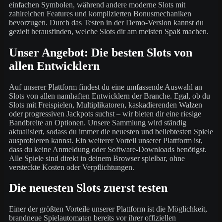
einfachen Symbolen, während andere moderne Slots mit
zahlreichen Features und komplizierten Bonusmechaniken
bevorzugen. Durch das Testen in der Demo-Version kannst du
gezielt herausfinden, welche Slots dir am meisten Spaß machen.
Unser Angebot: Die besten Slots von
allen Entwicklern
Auf unserer Plattform findest du eine umfassende Auswahl an
Slots von allen namhaften Entwicklern der Branche. Egal, ob du
Slots mit Freispielen, Multiplikatoren, kaskadierenden Walzen
oder progressiven Jackpots suchst – wir bieten dir eine riesige
Bandbreite an Optionen. Unsere Sammlung wird ständig
aktualisiert, sodass du immer die neuesten und beliebtesten Spiele
ausprobieren kannst. Ein weiterer Vorteil unserer Plattform ist,
dass du keine Anmeldung oder Software-Downloads benötigst.
Alle Spiele sind direkt in deinem Browser spielbar, ohne
versteckte Kosten oder Verpflichtungen.
Die neuesten Slots zuerst testen
Einer der größten Vorteile unserer Plattform ist die Möglichkeit,
brandneue Spielautomaten bereits vor ihrer offiziellen