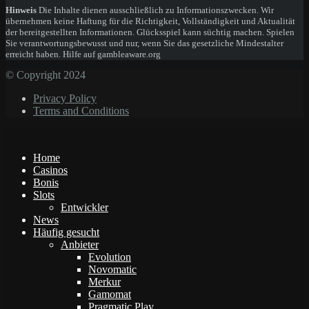
Hinweis
Die Inhalte dienen ausschließlich zu Informationszwecken. Wir
übernehmen keine Haftung für die Richtigkeit, Vollständigkeit und Aktualität
der bereitgestellten Informationen. Glücksspiel kann süchtig machen. Spielen
Sie verantwortungsbewusst und nur, wenn Sie das gesetzliche Mindestalter
erreicht haben. Hilfe auf gambleaware.org
© Copyright 2024
Privacy Policy
Terms and Conditions
Home
Casinos
Bonis
Slots
Entwickler
News
Häufig gesucht
Anbieter
Evolution
Novomatic
Merkur
Gamomat
Pragmatic Play