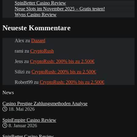
SpinBetter Casino Review
Neue Slots im November 2025 – Gratis testen!
Wyns Casino Review
Neueste Kommentare
Alex
zu
Dazard
rami
zu
CryptoRush
Jens
zu
CryptoRush: 200% bis zu 2.500€
Silizi
zu
CryptoRush: 200% bis zu 2.500€
Robert99
zu
CryptoRush: 200% bis zu 2.500€
News
Casino Prestige Zahlungsmethoden Analyse
18. Mai 2026
SpinEmpire Casino Review
8. Januar 2026
SpinBetter Casino Review