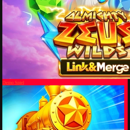
Demo Spiel