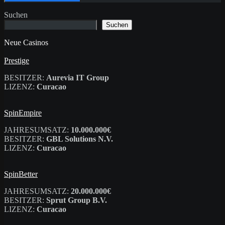
Suchen
Suchen
Neue Casinos
Prestige
BESITZER:
Aurevia IT Group
LIZENZ:
Curacao
SpinEmpire
JAHRESUMSATZ:
10.000.000€
BESITZER:
GBL Solutions N.V.
LIZENZ:
Curacao
SpinBetter
JAHRESUMSATZ:
20.000.000€
BESITZER:
Sprut Group B.V.
LIZENZ:
Curacao