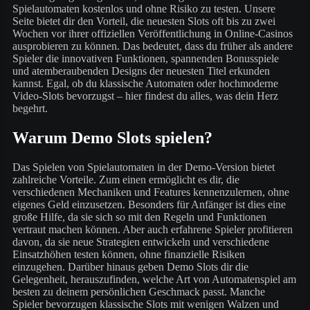
Spielautomaten kostenlos und ohne Risiko zu testen. Unsere
Seite bietet dir den Vorteil, die neuesten Slots oft bis zu zwei
Wochen vor ihrer offiziellen Veröffentlichung in Online-Casinos
ausprobieren zu können. Das bedeutet, dass du früher als andere
Spieler die innovativen Funktionen, spannenden Bonusspiele
und atemberaubenden Designs der neuesten Titel erkunden
kannst. Egal, ob du klassische Automaten oder hochmoderne
Video-Slots bevorzugst – hier findest du alles, was dein Herz
begehrt.
Warum Demo Slots spielen?
Das Spielen von Spielautomaten in der Demo-Version bietet
zahlreiche Vorteile. Zum einen ermöglicht es dir, die
verschiedenen Mechaniken und Features kennenzulernen, ohne
eigenes Geld einzusetzen. Besonders für Anfänger ist dies eine
große Hilfe, da sie sich so mit den Regeln und Funktionen
vertraut machen können. Aber auch erfahrene Spieler profitieren
davon, da sie neue Strategien entwickeln und verschiedene
Einsatzhöhen testen können, ohne finanzielle Risiken
einzugehen. Darüber hinaus geben Demo Slots dir die
Gelegenheit, herauszufinden, welche Art von Automatenspiel am
besten zu deinem persönlichen Geschmack passt. Manche
Spieler bevorzugen klassische Slots mit wenigen Walzen und