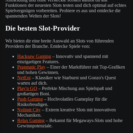
Funktionen der neuesten Slots testen und dich optimal auf echtes
Spielvergnügen vorbereiten. Probiere es aus und entdecke die
spannenden Welten der Slots!
Die besten Slot-Provider
Wir bieten dir eine breite Auswahl an Slots von führenden
Providern der Branche. Entdecke Spiele von:
Hacksaw Gaming
– Innovativ und spannend mit
einzigartigen Features.
Pragmatic Play
– Einer der Marktführer mit Top-Grafiken
und hohen Gewinnen.
NetEnt
– Klassiker wie Starburst und Gonzo's Quest
warten auf dich.
Play'n GO
– Perfekte Mischung aus Spielspaß und
großartigen Boni.
Push Gaming
– Hochvolatiles Gameplay für die
Risikofreudigen.
Nolimit City
– Extrem kreative Slots mit innovativen
Mechaniken.
Relax Gaming
– Bekannt für Megaways-Slots und hohe
Gewinnpotenziale.