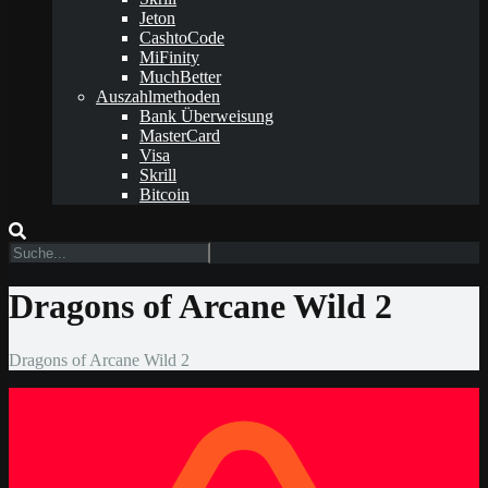
Jeton
CashtoCode
MiFinity
MuchBetter
Auszahlmethoden
Bank Überweisung
MasterCard
Visa
Skrill
Bitcoin
Dragons of Arcane Wild 2
Dragons of Arcane Wild 2